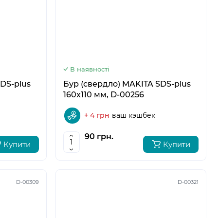
6
В наявності
DS-plus
Бур (свердло) MAKITA SDS-plus
160x110 мм, D-00256
+ 4 грн
ваш кэшбек
90 грн.
Купити
Купити
D-00309
D-00321