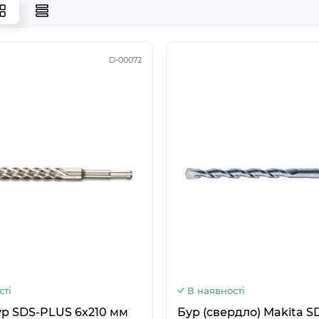
D-00072
5
6
сті
В наявності
ур SDS-PLUS 6x210 мм
Бур (свердло) Makita SDS-PLUS