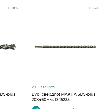
D-00359
D-15235
5
6
В наявності
DS-plus
Бур (свердло) MAKITA SDS-plus
20X460мм, D-15235