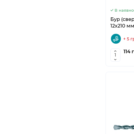
В наявно
Бур (све
12x210 мм
+ 5 г
114 