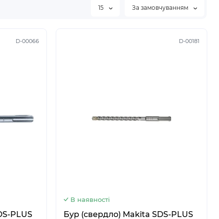
15
За замовчуванням
D-00066
D-00181
5
6
В наявності
Бур (свердло) Makita SDS-PLUS