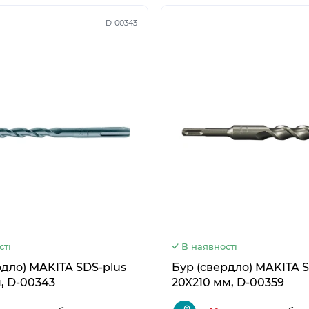
D-00343
5
6
сті
В наявності
рдло) MAKITA SDS-plus
Бур (свердло) MAKITA S
, D-00343
20X210 мм, D-00359