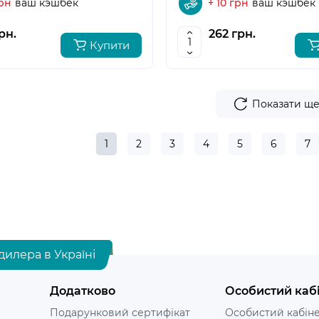
грн
ваш кэшбек
+ 10 грн
ваш кэшбек
рн.
262 грн.
Купити
Показати щ
1
2
3
4
5
6
7
дилера в Україні
Додатково
Особистий каб
Подарунковий сертифікат
Особистий кабін