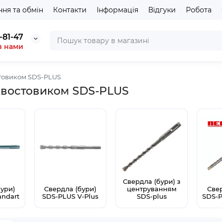
ня та обмін
Контакти
Інформація
Відгуки
Робота
-81-47
з нами
стовиком SDS-PLUS
хвостовиком SDS-PLUS
Свердла (бури) з
бури)
Свердла (бури)
центруванням
Свер
andart
SDS-PLUS V-Plus
SDS-plus
SDS-P