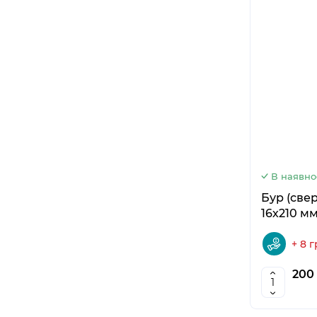
В наявно
Бур (све
16х210 м
+ 8 
200 