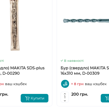
5
6
сті
В наявності
рдло) MAKITA SDS-plus
Бур (свердло) MAKITA S
м, D-00290
16х310 мм, D-00309
грн
ваш кэшбек
+ 8 грн
ваш кэшбек
грн.
200 грн.
Купити