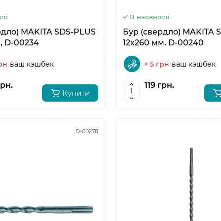
сті
В наявності
рдло) MAKITA SDS-PLUS
Бур (свердло) MAKITA S
, D-00234
12х260 мм, D-00240
рн
ваш кэшбек
+ 5 грн
ваш кэшбек
грн.
119 грн.
Купити
D-00278
5