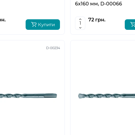
6x160 мм, D-00066
рн.
72 грн.
Купити
D-00234
5
6