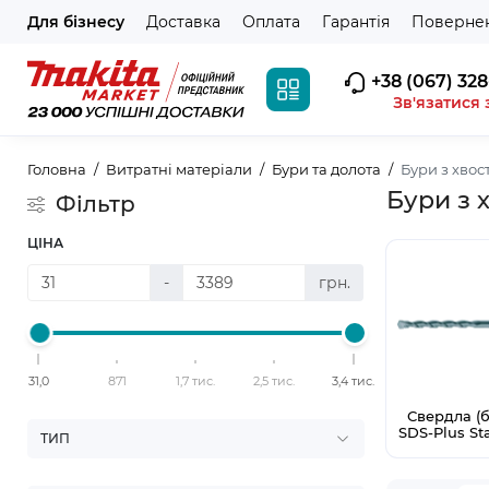
Для бізнесу
Доставка
Оплата
Гарантія
Повернен
+38 (067) 328
Зв'язатися 
Головна
Витратні матеріали
Бури та долота
Бури з хво
Бури з 
Фільтр
ЦІНА
-
грн.
31,0
871
1,7 тис.
2,5 тис.
3,4 тис.
Свердла (
SDS-Plus St
ТИП