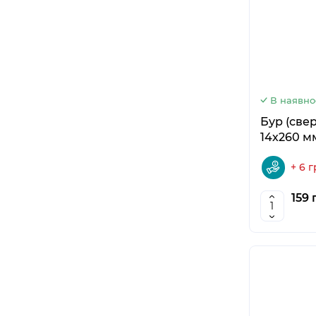
В наявно
Бур (све
14х260 м
+ 6 
159 