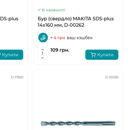
В наявності
DS-plus
Бур (свердло) MAKITA SDS-plus
14х160 мм, D-00262
+ 4 грн
ваш кэшбек
109 грн.
Купити
Купити
D-17550
D-00256
5