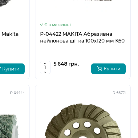
Є в магазині
 Makita
P-04422 MAKITA Абразивна
нейлонова щітка 100х120 мм К60
5 648 грн.
Купити
Купити
P-04444
D-66721
5