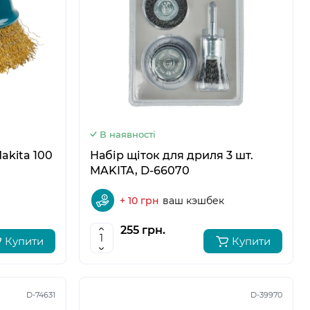
5
6
В наявності
akita 100
Набір щіток для дриля 3 шт.
MAKITA, D-66070
+ 10 грн
ваш кэшбек
255 грн.
Купити
Купити
D-74631
D-39970