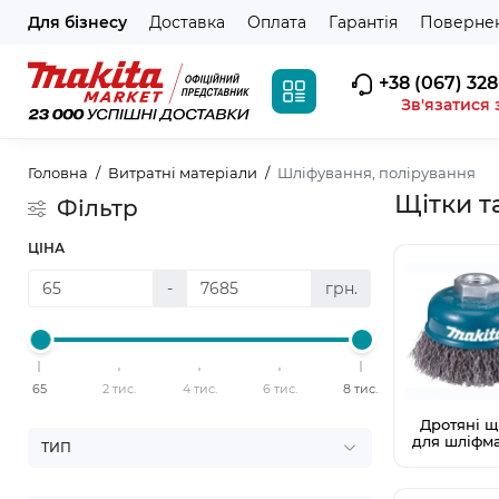
Для бізнесу
Доставка
Оплата
Гарантія
Повернен
+38 (067) 328
Зв'язатися 
Головна
Витратні матеріали
Шліфування, полірування
Щітки т
Фільтр
ЦІНА
-
грн.
65
2 тис.
4 тис.
6 тис.
8 тис.
Дротяні щ
для шліфм
ТИП