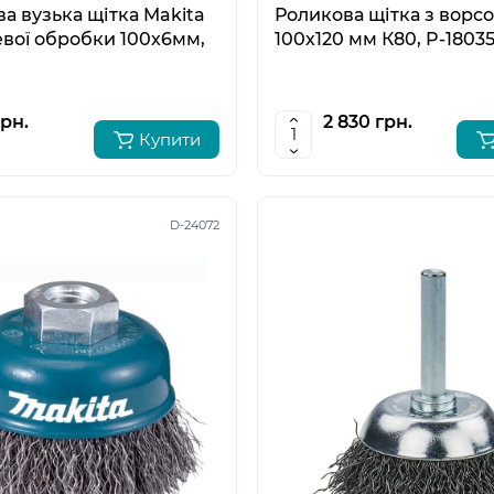
а вузька щітка Makita
Роликова щітка з ворс
евої обробки 100х6мм,
100х120 мм К80, P-1803
грн.
2 830 грн.
Купити
D-24072
5
6