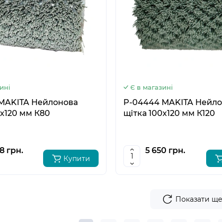
6
ині
Є в магазині
MAKITA Нейлонова
P-04444 MAKITA Нейл
0х120 мм К80
щітка 100х120 мм К120
8 грн.
5 650 грн.
Купити
Показати щ