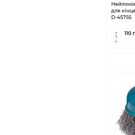
Нейлонов
для кінц
D-45755
110 