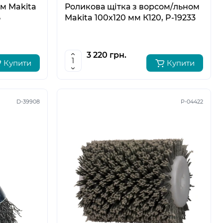
ом Makita
Роликова щітка з ворсом/льном
5
Makita 100х120 мм К120, P-19233
3 220 грн.
Купити
Купити
D-39908
P-04422
5
6