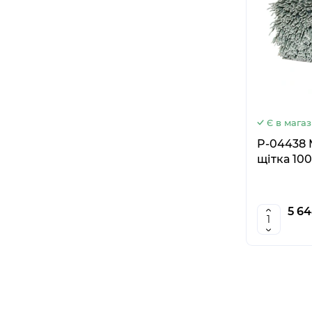
Є в магаз
P-04438 
щітка 10
5 64