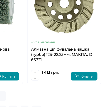
6
Є в магазині
онова
Алмазна шліфувальна чашка
(турбо) 125×22,23мм, MAKITA, D-
66721
1 413 грн.
Купити
Купити
е