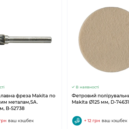
5
6
сті
В наявності
а фреза Makita по
Фетровий полірувальн
им металам,SA.
Makita Ø125 мм, D-74631
м, B-52738
 грн
ваш кэшбек
+ 12 грн
ваш кэшбек