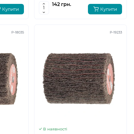
142 грн.
Купити
Купити
P-18035
P-19233
5
6
В наявності