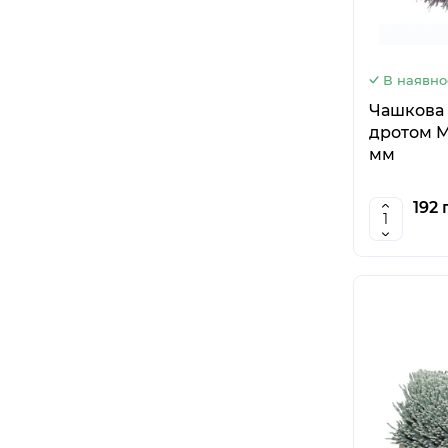
В наявно
Чашкова 
дротом M
мм
192 