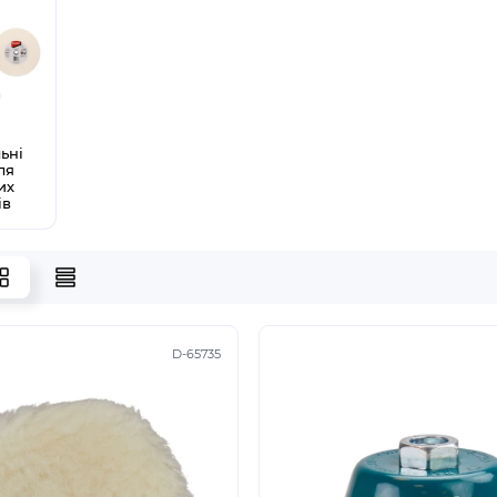
ьні
ля
их
ів
D-65735