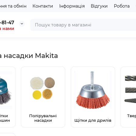
ня та обмін
Контакти
Інформація
Відгуки
Робота
-81-47
з нами
а насадки Makita
ітки
Полірувальні
Тве
ашин
насадки
Щітки для дрилів