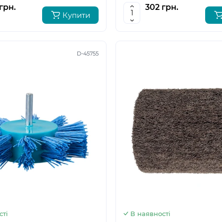
грн.
302 грн.
Купити
D-45755
5
6
сті
В наявності