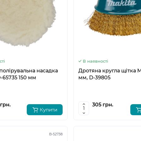
5
6
сті
В наявності
полірувальна насадка
Дротяна кругла щітка M
-65735 150 мм
мм, D-39805
грн.
305 грн.
Купити
B-52738