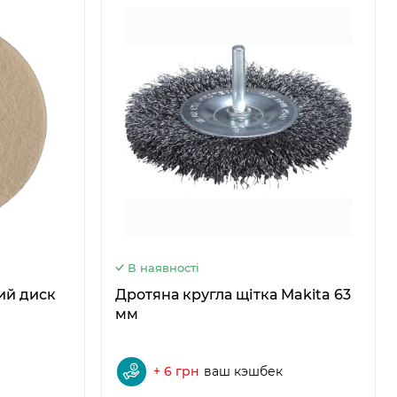
5
6
В наявності
ий диск
Дротяна кругла щітка Makita 63
мм
+ 6 грн
ваш кэшбек