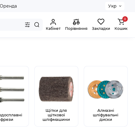
Оренда
Укр
0
Кабінет
Порівняння
Закладки
Кошик
Щітки для
Алмазні
рдосплавні
щіткової
шліфувальні
фрези
шліфмашини
диски