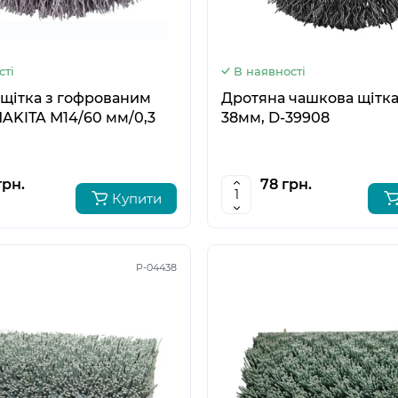
сті
В наявності
щітка з гофрованим
Дротяна чашкова щітка
AKITA М14/60 мм/0,3
38мм, D-39908
грн.
78 грн.
Купити
P-04438
5