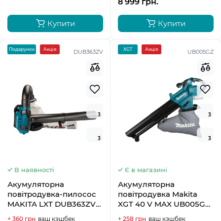
8 999 грн.
Купити
Купити
Подарунок
Акція
XGT
Акція
DUB363ZV
UB005GZ
3
3
3
3
В наявності
Є в магазині
Акумуляторна
Акумуляторна
повітродувка-пилосос
повітродувка Makita
MAKITA LXT DUB363ZV
XGT 40 V MAX UB005GZ
(каркас)
(каркас)
+ 360 грн
ваш кэшбек
+ 258 грн
ваш кэшбек