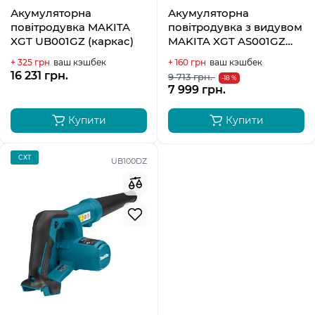
Акумуляторна
Акумуляторна
повітродувка MAKITA
повітродувка з видувом
XGT UB001GZ (каркас)
MAKITA XGT AS001GZ
(каркас)
+ 325 грн
ваш кэшбек
+ 160 грн
ваш кэшбек
16 231 грн.
9 713 грн.
-18 %
7 999 грн.
Купити
Купити
CXT
UB100DZ