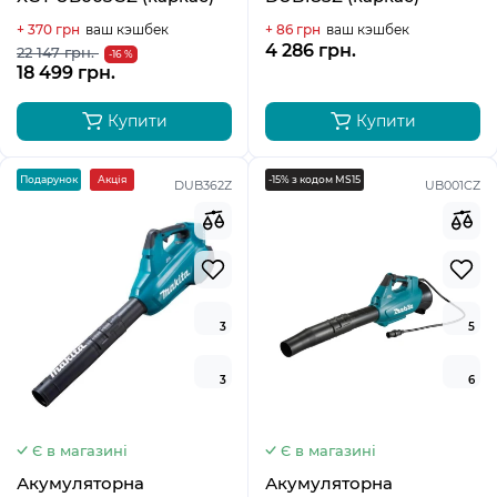
+ 370 грн
ваш кэшбек
+ 86 грн
ваш кэшбек
4 286 грн.
22 147 грн.
-16 %
18 499 грн.
Купити
Купити
Подарунок
Акція
-15% з кодом MS15
DUB362Z
UB001CZ
3
5
3
6
Є в магазині
Є в магазині
Акумуляторна
Акумуляторна