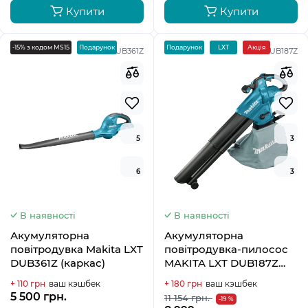
Купити
Купити
-15% з кодом MS15
Подарунок
Подарунок
LXT
Акція
DUB361Z
DUB187Z
5
3
6
3
В наявності
В наявності
Акумуляторна
Акумуляторна
повітродувка Makita LXT
повітродувка-пилосос
DUB361Z (каркас)
MAKITA LXT DUB187Z
(каркас)
+ 110 грн
ваш кэшбек
+ 180 грн
ваш кэшбек
5 500 грн.
11 154 грн.
-19 %