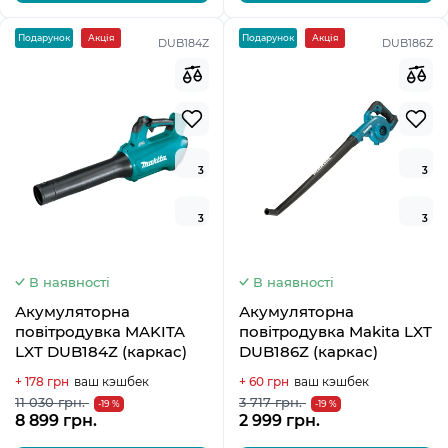
Подарунок
Акція
Подарунок
Акція
DUB184Z
DUB186Z
3
3
3
3
В наявності
В наявності
Акумуляторна
Акумуляторна
повітродувка MAKITA
повітродувка Makita LXT
LXT DUB184Z (каркас)
DUB186Z (каркас)
+ 178 грн
ваш кэшбек
+ 60 грн
ваш кэшбек
11 030 грн.
3 717 грн.
-19 %
-19 %
8 899 грн.
2 999 грн.