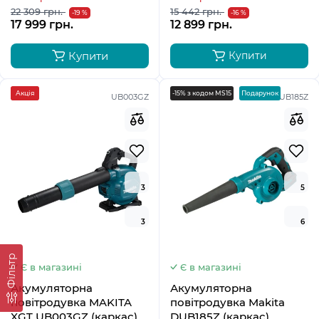
22 309 грн.
15 442 грн.
-19 %
-16 %
17 999 грн.
12 899 грн.
Купити
Купити
Акція
-15% з кодом MS15
Подарунок
UB003GZ
DUB185Z
3
5
3
6
Фільтр
Є в магазині
Є в магазині
Акумуляторна
Акумуляторна
повітродувка MAKITA
повітродувка Makita
XGT UB003GZ (каркас)
DUB185Z (каркас)