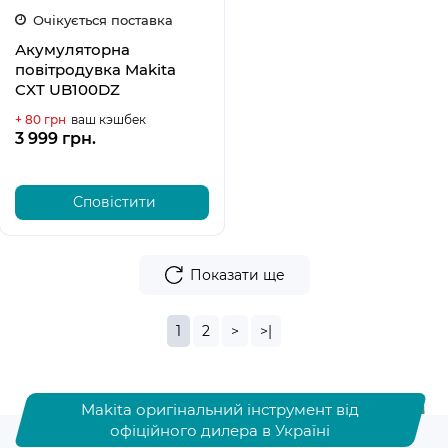
Очікується поставка
Акумуляторна
повітродувка Makita
CXT UB100DZ
+ 80 грн
ваш кэшбек
3 999 грн.
Сповістити
Показати ще
1
2
>
>|
Makita оригінальний інструмент від
офіційного дилера в Україні