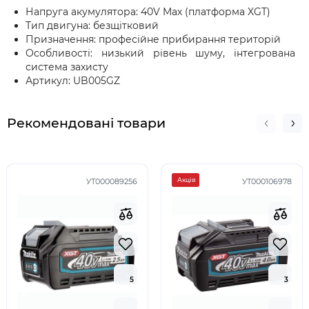
Напруга акумулятора: 40V Max (платформа XGT)
Тип двигуна: безщітковий
Призначення: професійне прибирання територій
Особливості: низький рівень шуму, інтегрована
система захисту
Артикул: UB005GZ
Рекомендовані товари
Акція
УТ000089256
УТ000106978
5
5
3
3