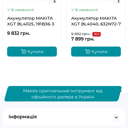
6
6
3
3
В наявності
В наявності
Акумулятор MAKITA
Акумулятор MAKITA
XGT BL4025, 191B36-3
XGT BL4040, 632N72-7
9 832 грн.
9 592 грн.
-18 %
7 899 грн.
Купити
Купити
Makita оригінальний інструмент від
офіційного дилера в Україні
Інформація