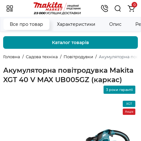
0
Все про товар
Характеристики
Опис
Ре
Каталог товарів
Головна
Садова техніка
Повітродувки
Акумуляторна повіт
Акумуляторна повітродувка Makita
XGT 40 V MAX UB005GZ (каркас)
3 роки гарантії
XGT
Акція