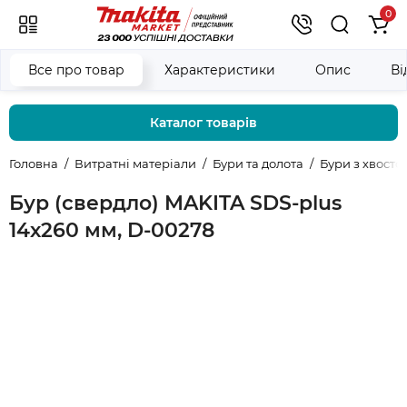
0
Все про товар
Характеристики
Опис
Ві
Каталог товарів
Головна
Витратні матеріали
Бури та долота
Бури з хвост
Бур (свердло) MAKITA SDS-plus
14х260 мм, D-00278