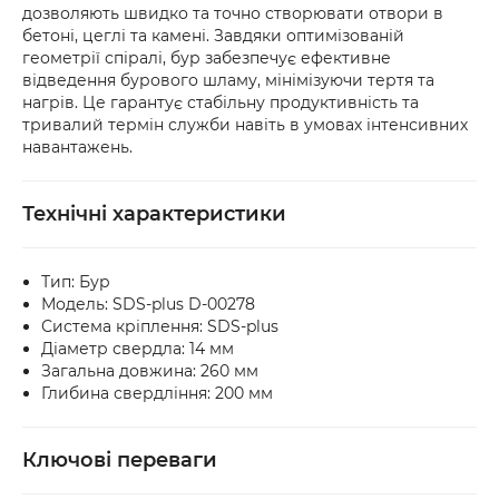
дозволяють швидко та точно створювати отвори в
або товар мають пошкодження, обов’язково 
бетоні, цеглі та камені. Завдяки оптимізованій
оформіть акт разом із працівником служби 
геометрії спіралі, бур забезпечує ефективне
доставки.
відведення бурового шламу, мінімізуючи тертя та
нагрів. Це гарантує стабільну продуктивність та
тривалий термін служби навіть в умовах інтенсивних
навантажень.
Технічні характеристики
Тип: Бур
Модель: SDS-plus D-00278
Система кріплення: SDS-plus
Діаметр свердла: 14 мм
Загальна довжина: 260 мм
Глибина свердління: 200 мм
Ключові переваги