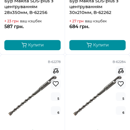
Бур Makita SDS-plus з
Бур Makita SDS-plus з
центруванням
центруванням
28х350мм, B-62256
30х210мм, B-62262
+ 23 грн
ваш кэшбек
+ 27 грн
ваш кэшбек
587 грн.
684 грн.
Купити
Купити
B-62278
B-62284
5
5
6
6