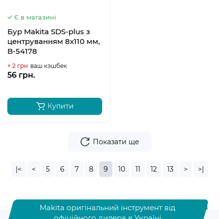
Є в магазині
Бур Makita SDS-plus з
центруванням 8х110 мм,
B-54178
+ 2 грн
ваш кэшбек
56 грн.
Купити
Показати ще
|<
<
5
6
7
8
9
10
11
12
13
>
>|
Makita оригінальний інструмент від
офіційного дилера в Україні