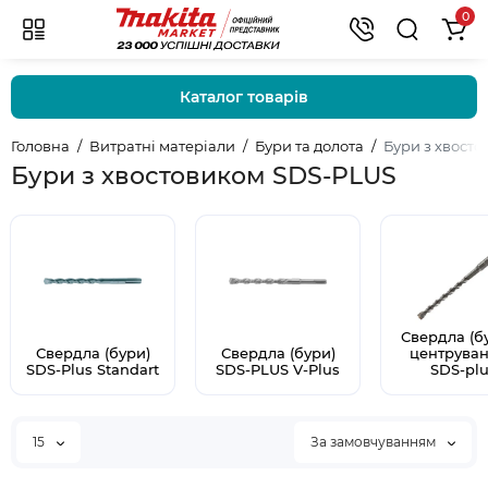
0
Каталог товарів
Головна
Витратні матеріали
Бури та долота
Бури з хвост
Бури з хвостовиком SDS-PLUS
Свердла (бу
Свердла (бури)
Свердла (бури)
центрува
SDS-Plus Standart
SDS-PLUS V-Plus
SDS-pl
15
За замовчуванням