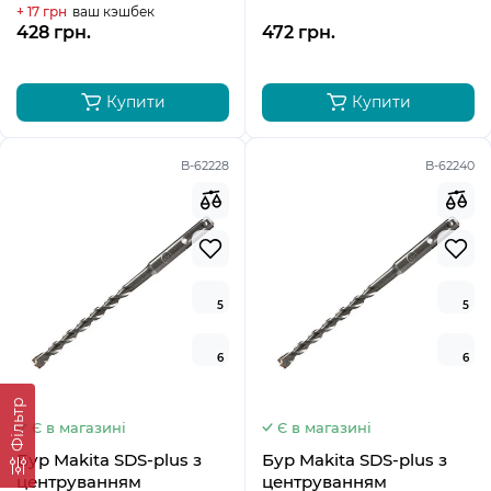
+ 17 грн
ваш кэшбек
428 грн.
472 грн.
Купити
Купити
B-62228
B-62240
5
5
6
6
Фільтр
Є в магазині
Є в магазині
Бур Makita SDS-plus з
Бур Makita SDS-plus з
центруванням
центруванням