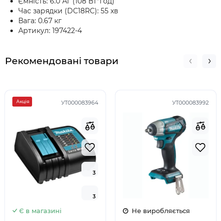
Ємність: 6.0 Аг (108 Вт*год)
Час зарядки (DC18RC): 55 хв
Вага: 0.67 кг
Артикул: 197422-4
Рекомендовані товари
Акція
УТ000083964
УТ000083992
3
3
3
3
Є в магазині
Не виробляється