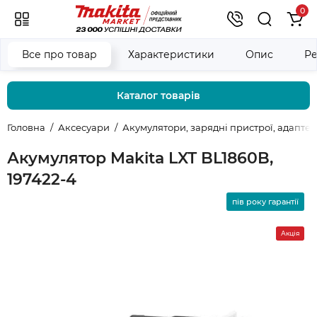
0
Все про товар
Характеристики
Опис
Ре
Каталог товарів
Головна
Аксесуари
Акумулятори, зарядні пристрої, адапте
Акумулятор Makita LXT BL1860B,
197422-4
пів року гарантії
Акція