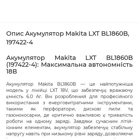
рахунок.
безпосередньо у відділенні. Якщо упаковка 
або товар мають пошкодження, обов’язково 
оформіть акт разом із працівником служби 
доставки.
Опис Акумулятор Makita LXT BL1860B,
197422-4
Акумулятор Makita LXT BL1860B
(197422-4): Максимальна автономність
18В
Акумулятор Makita BL1860B — це найпотужніша
модель у лінійці LXT 18V, що забезпечує вражаючу
ємність 6.0 Аг. Він розроблений для професійного
використання з енерговитратними інструментами,
такими як перфоратори, дискові пили та
газонокосарки, де критично важливою є тривалість
роботи на одному заряді. Завдяки сучасним літій-
іонним елементам, акумулятор забезпечує стабільну
напругу навіть при низькому рівні заряду, дозволяючи