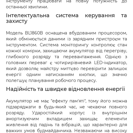
інструменту працювати на повну потужність до
останньої хвилини.
Інтелектуальна система керування та
захисту
Модель BL1860B оснащена вбудованим процесором,
який обмінюється даними із зарядним пристроєм та
інструментом. Система моніторингу контролює стан
кожної комірки, захищаючи акумулятор від перегріву,
глибокого розряду та перевантаження. Однією з
головних переваг є чотирирівневий LED-індикатор,
який дозволяє майстру миттєво перевірити залишок
енергії одним натисканням кнопки, що значно
полегшує планування робочого процесу.
Надійність та швидке відновлення енергії
Акумулятор не має "ефекту пам'яті", тому його можна
підзаряджати в будь-який час, не чекаючи повного
розряду. Ударостійкий корпус із внутрішнім
амортизуючим вкладишем захищає елементи
живлення від падінь та вібрацій, що характерно для
важких умов будмайданчика. Незважаючи на високу