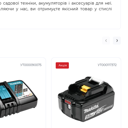
адової техніки, акумуляторів і аксесуарів для неї.
ляючи у нас, ви отримуєте якісний товар у стислі
УТ000090075
УТ000117372
Акція
3
3
3
3