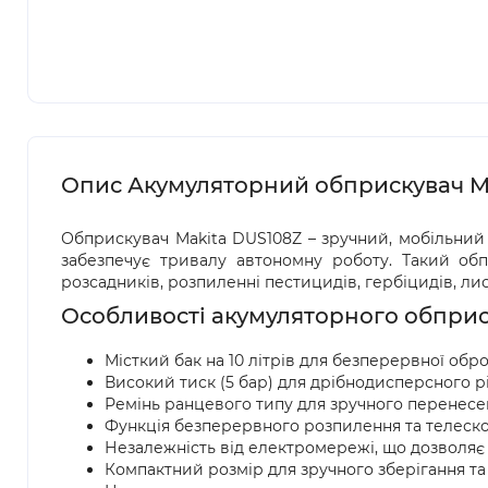
Опис Акумуляторний обприскувач Ma
Обприскувач Makita DUS108Z – зручний, мобільний 
забезпечує тривалу автономну роботу. Такий обп
розсадників, розпиленні пестицидів, гербіцидів, ли
Особливості акумуляторного обприс
Місткий бак на 10 літрів для безперервної обр
Високий тиск (5 бар) для дрібнодисперсного р
Ремінь ранцевого типу для зручного перенесе
Функція безперервного розпилення та телескоп
Незалежність від електромережі, що дозволяє 
Компактний розмір для зручного зберігання та