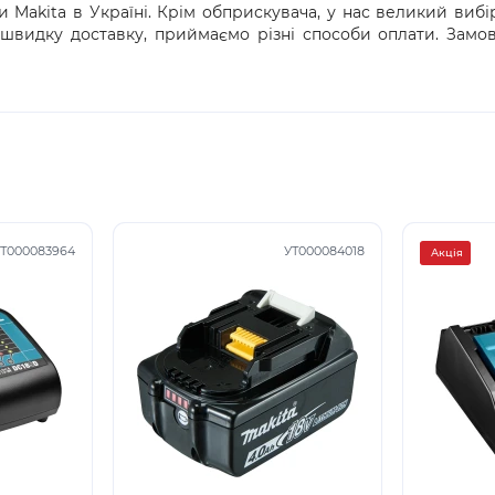
Makita в Україні. Крім обприскувача, у нас великий вибір с
 швидку доставку, приймаємо різні способи оплати. Замов
Т000083964
УТ000084018
Акція
3
3
3
3
5
5
6
6