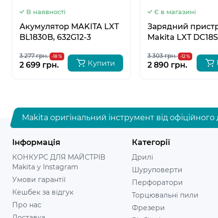
В наявності
Є в магазині
Акумулятор MAKITA LXT
Зарядний прист
BL1830B, 632G12-3
Makita LXT DC18S
194533-6
3 277 грн.
3 303 грн.
-18 %
-12 %
Купити
2 699 грн.
2 890 грн.
Makita оригінальний інструмент від офіційного 
Інформація
Категорії
КОНКУРС ДЛЯ МАЙСТРІВ
Дрилі
Makita у Instagram
Шуруповерти
Умови гарантії
Перфоратори
Кешбек за відгук
Торцювальні пили
Про нас
Фрезери
Доставка