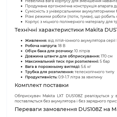
Невелика вага корпусу для зменшення навант
Продумана ергономічна конструкція апарата дл
Сумісність з універсальними акумуляторними б
Різні режими роботи (потік, туман), що робить
Корпус з міцного полімерного матеріалу для т
Технічні характеристики Makita DUS
Живлення:
від літій-іонного акумулятора серії
Робоча напруга:
18 В
Об'єм бака для розчину:
10 літрів
Довжина штанги для обприскування:
170 см
Максимальний тиск при розпиленні:
5 бар
Вага в порожньому вигляді:
5.6 кг
Трубка для розпилення:
телескопічного типу
Продуктивність:
0.9-1.7 літра за хвилину
Комплект поставки
Обприскувач Makita LXT DUS108Z реалізується у 
поставляється без акумулятора і без зарядного при
Переваги замовлення DUS108Z на Ma