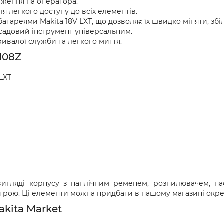
аження на оператора.
я легкого доступу до всіх елементів.
атареями Makita 18V LXT, що дозволяє їх швидко міняти, зб
 садовий інструмент універсальним.
ривалої служби та легкого миття.
108Z
 LXT
вигляді корпусу з наплічним ременем, розпилювачем, н
строю. Ці елементи можна придбати в нашому магазині окре
kita Market