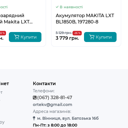
ості
В наявності
зарядний
Акумулятор MAKITA LXT
й Makita LXT
BL1850B, 197280-8
 630718-5
5 129 грн.
-12 %
-26 %
Купити
Купити
н.
3 779 грн.
інет
Контакти
Телефони:
ет
(067) 328-81-47
ь
ortekv@gmail.com
Адреса магазинів:
м. Вінниця, вул. Батозька 16б
ру
Пн-Пт: з 8:00 до 18:00