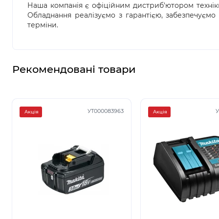
Наша компанія є офіційним дистриб'ютором техніки 
Обладнання реалізуємо з гарантією, забезпечуємо
терміни.
Рекомендовані товари
УТ000083963
У
Акція
Акція
3
3
3
3