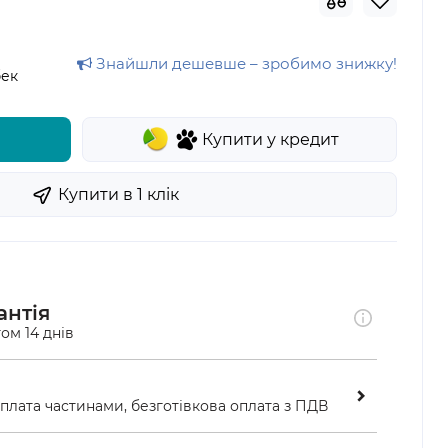
Знайшли дешевше – зробимо знижку!
ек
Купити у кредит
Купити в 1 клiк
антія
ом 14 днів
оплата частинами, безготівкова оплата з ПДВ
ою у відділенні «Нової пошти»