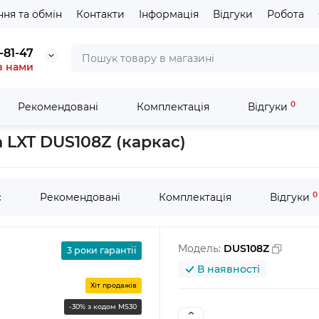
ня та обмін
Контакти
Інформація
Відгуки
Робота
-81-47
з нами
0
Рекомендовані
Комплектація
Відгуки
рний обприскувач Makita LXT DUS108Z (каркас)
 LXT DUS108Z (каркас)
0
с
Рекомендовані
Комплектація
Відгуки
Модель:
DUS108Z
3 роки гарантії
В наявності
Хіт продажів
-30% з кодом MS30