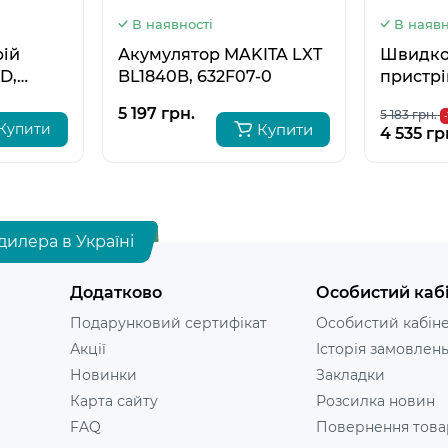
В наявності
В наявн
рій
Акумулятор MAKITA LXT
Швидко
D,
BL1840B, 632F07-0
пристрі
DC18RC,
5 197 грн.
5 183 грн.
Купити
Купити
4 535 гр
дилера в Україні
Додатково
Особистий каб
Подарунковий сертифікат
Особистий кабін
Акції
Історія замовлен
Новинки
Закладки
Карта сайту
Розсилка новин
FAQ
Повернення това