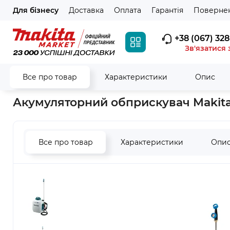
Для бізнесу
Доставка
Оплата
Гарантія
Повернен
+38 (067) 328
Зв'язатися 
Все про товар
Характеристики
Опис
Головна
Акумуляторний інструмент
LXT - 18V
Акумулято
Акумуляторний обприскувач Makita
Все про товар
Характеристики
Опи