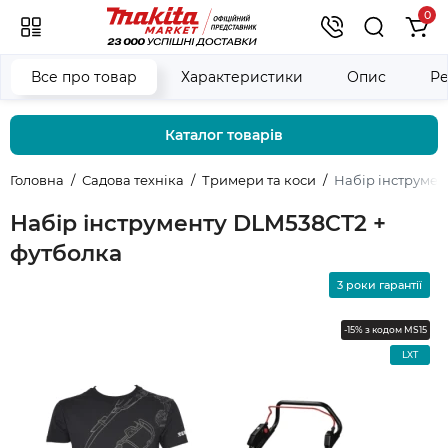
0
Все про товар
Характеристики
Опис
Ре
Каталог товарів
Головна
Садова техніка
Тримери та коси
Набір інструмен
Набір інструменту DLM538CT2 +
футболка
3 роки гарантії
-15% з кодом MS15
LXT