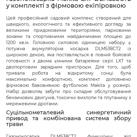
також можна здійснити попередню оплату на 
рекомендуємо перевірити товар 
у комплекті з фірмовою екіпіровкою
рахунок.
безпосередньо у відділенні. Якщо упаковка 
або товар мають пошкодження, обов’язково 
Цей професійний садовий комплекс створений для
швидкого, екологічного та ефективного догляду за
оформіть акт разом із працівником служби 
великими придомовими територіями, парковими
доставки.
зонами та спортивними майданчиками площею до
1200 кв.м. Головною силовою одиницею набору є
потужна акумуляторна косарка DLM538CT2 із
широкою декою, яка поставляється в повній бойовій
готовності з двома ємними батареями серії LXT та
двопортовим зарядним пристроєм. Для того, щоб
тривала робота на відкритому сонці була
максимально комфортною, комплект доповнено
фірмовою бавовняною футболкою Makita у розмірі.
Набір дозволяє забути про складне обслуговування
бензинових двигунів, токсичні вихлопи та плутанину з
мережевими дротами.
Суцільнометалевий синергетичний
привод та комбінована система збору
трави
Газонокосарка DLM538CT2 функціонує від