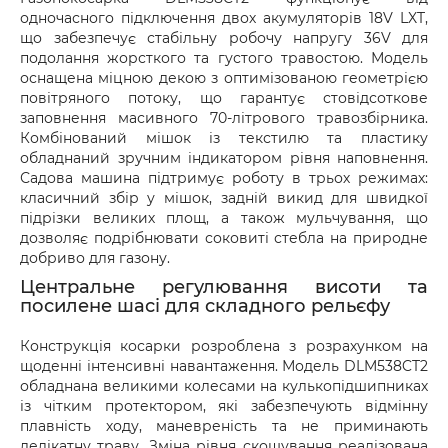
одночасного підключення двох акумуляторів 18V LXT,
що забезпечує стабільну робочу напругу 36V для
подолання жорсткого та густого травостою. Модель
оснащена міцною декою з оптимізованою геометрією
повітряного потоку, що гарантує стовідсоткове
заповнення масивного 70-літрового травозбірника.
Комбінований мішок із текстилю та пластику
обладнаний зручним індикатором рівня наповнення.
Садова машина підтримує роботу в трьох режимах:
класичний збір у мішок, задній викид для швидкої
підрізки великих площ, а також мульчування, що
дозволяє подрібнювати соковиті стебла на природне
добриво для газону.
Центральне регулювання висоти та
посилене шасі для складного рельєфу
Конструкція косарки розроблена з розрахунком на
щоденні інтенсивні навантаження. Модель DLM538CT2
обладнана великими колесами на кулькопідшипниках
із чітким протектором, які забезпечують відмінну
плавність ходу, маневреність та не приминають
делікатну траву. Зміна рівня скошування реалізована