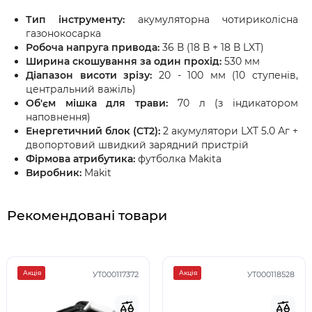
Тип інструменту:
акумуляторна чотириколісна
газонокосарка
Робоча напруга привода:
36 В (18 В + 18 В LXT)
Ширина скошування за один прохід:
530 мм
Діапазон висоти зрізу:
20 - 100 мм (10 ступенів,
центральний важіль)
Об'єм мішка для трави:
70 л (з індикатором
наповнення)
Енергетичний блок (CT2):
2 акумулятори LXT 5.0 Аг +
двопортовий швидкий зарядний пристрій
Фірмова атрибутика:
футболка Makita
Виробник:
Makit
Рекомендовані товари
Акція
Акція
УТ000117372
УТ000118528