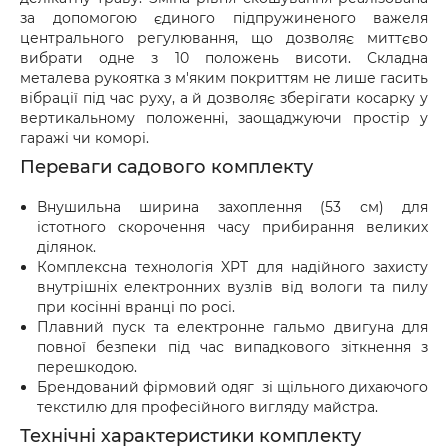
за допомогою єдиного підпружиненого важеля
центрального регулювання, що дозволяє миттєво
вибрати одне з 10 положень висоти. Складна
металева рукоятка з м'яким покриттям не лише гасить
вібрації під час руху, а й дозволяє зберігати косарку у
вертикальному положенні, заощаджуючи простір у
гаражі чи коморі.
Переваги садового комплекту
Внушильна ширина захоплення (53 см) для
істотного скорочення часу прибирання великих
ділянок.
Комплексна технологія XPT для надійного захисту
внутрішніх електронних вузлів від вологи та пилу
при косінні вранці по росі.
Плавний пуск та електронне гальмо двигуна для
повної безпеки під час випадкового зіткнення з
перешкодою.
Брендований фірмовий одяг зі щільного дихаючого
текстилю для професійного вигляду майстра.
Технічні характеристики комплекту