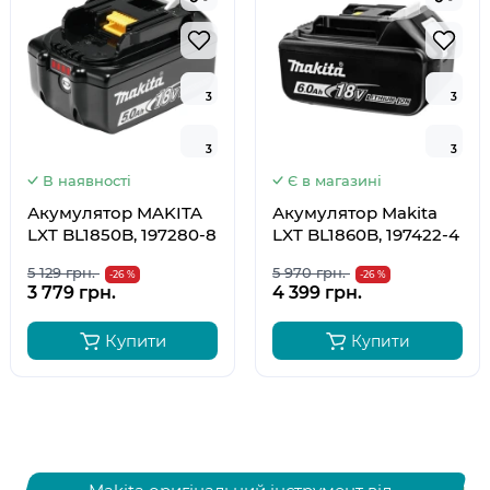
3
3
3
3
3
3
3
3
В наявності
Є в магазині
Акумулятор MAKITA
Акумулятор Makita
LXT BL1850B, 197280-8
LXT BL1860B, 197422-4
5 129 грн.
5 970 грн.
-26 %
-26 %
3 779 грн.
4 399 грн.
Купити
Купити