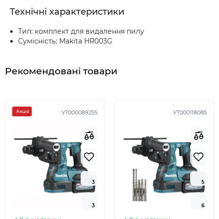
Технічні характеристики
Тип: комплект для видалення пилу
Сумісність: Makita HR003G
Рекомендовані товари
Акція
УТ000089255
УТ000118085
3
3
5
5
3
3
6
6