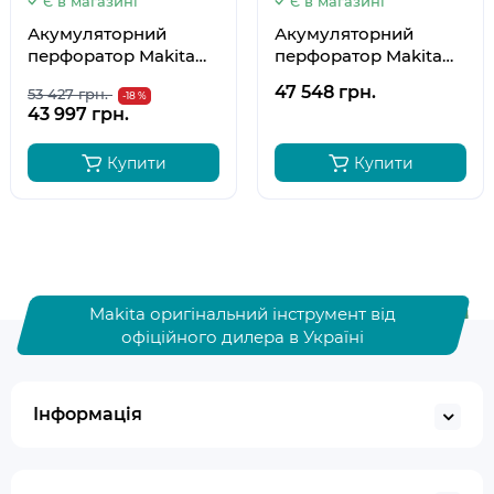
Є в магазині
Є в магазині
Акумуляторний
Акумуляторний
перфоратор Makita
перфоратор Makita
XGT HR003GM201
XGT HR003GM201+ D-
47 548 грн.
53 427 грн.
-18 %
00795
43 997 грн.
Купити
Купити
Makita оригінальний інструмент від
офіційного дилера в Україні
Інформація