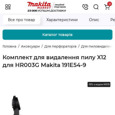
0
Все про товар
Характеристики
Опис
Ре
Каталог товарів
Головна
Аксесуари
Для перфораторів
Для пиловидаленн
Комплект для видалення пилу X12
для HR003G Makita 191E54-9
-15% з кодом MS15