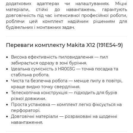
оформіть акт разом із працівником служби 
додаткових адаптерах чи налаштуваннях. Міцні
доставки.
матеріали, стійкі до навантажень, гарантують
довговічність під час інтенсивної професійної роботи,
роблячи цей комплект надійним рішенням для
будівельних і монтажних задач.
Переваги комплекту Makita X12 (191E54-9)
Висока ефективність пиловидалення — пил
забирається одразу в зоні буріння.
Ідеальна сумісність з HR003G — точна посадка та
стабільна робота.
Чиста та безпечна робота — менше пилу в повітрі,
краще видно точку свердління.
Телескопічна конструкція — підходить для бурів
різної довжини.
Проста установка — комплект легко фіксується на
перфораторі.
Довговічні матеріали — розраховані на щоденні
навантаження.