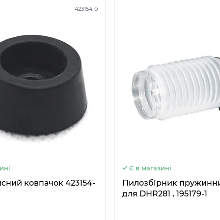
423154-0
5
6
ині
Є в магазині
сний ковпачок 423154-
Пилозбірник пружинний Макіта
для DHR281 , 195179-1