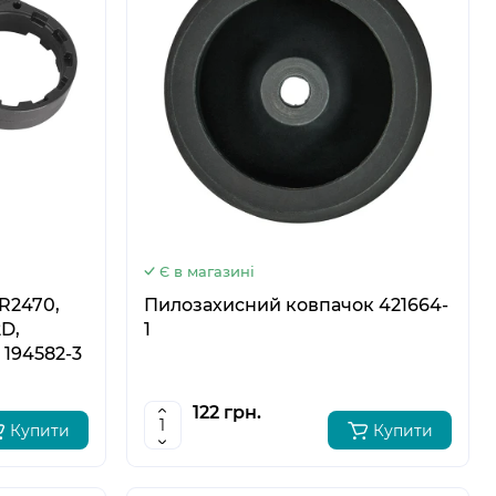
5
6
Є в магазині
R2470,
Пилозахисний ковпачок 421664-
D,
1
 194582-3
122 грн.
Купити
Купити