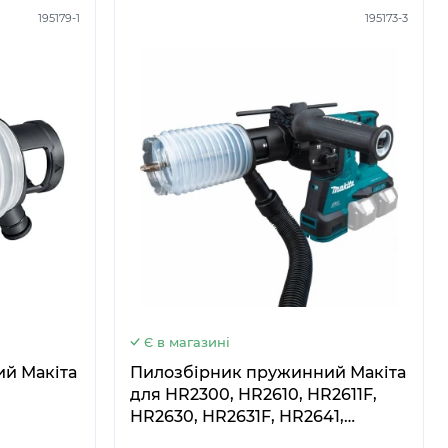
195179-1
195173-3
5
6
Є в магазині
Пилозбірник пружинний Макіта
для HR2300, HR2610, HR2611F,
HR2630, HR2631F, HR2641,
DHR242, DHR280, DHR282,