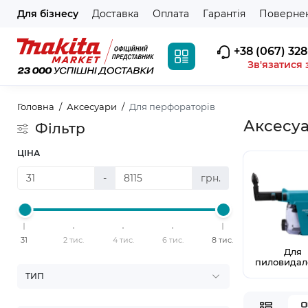
Для бізнесу
Доставка
Оплата
Гарантія
Повернен
+38 (067) 328
Зв'язатися 
Головна
Аксесуари
Для перфораторів
Аксесуа
Фільтр
ЦІНА
-
грн.
31
2 тис.
4 тис.
6 тис.
8 тис.
Для
пиловидал
ТИП