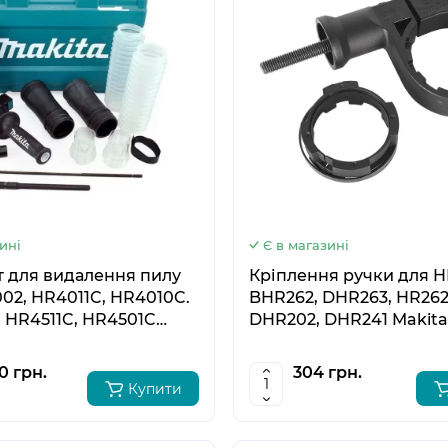
5
6
ині
Є в магазині
 для видалення пилу
Кріплення ручки для H
02, HR4011C, HR4010C.
BHR262, DHR263, HR262
 HR4511C, HR4501C
DHR202, DHR241 Makita
5866-2
0 грн.
304 грн.
Купити