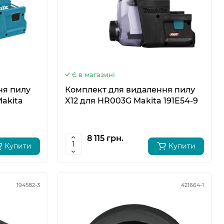
Є в магазині
ня пилу
Комплект для видалення пилу
akita
X12 для HR003G Makita 191E54-9
8 115 грн.
Купити
Купити
194582-3
421664-1