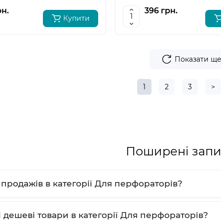
рн.
396 грн.
Купити
Показати щ
1
2
3
>
Поширені запи
и продажів в категорії Для перфораторів?
і дешеві товари в категорії Для перфораторів?