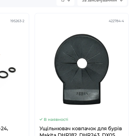
15
За замовчуванням
195263-2
422784-4
5
6
В наявності
24,
Ущільнювач ковпачок для бурів
Makita DHR182, DHR243, DX05,