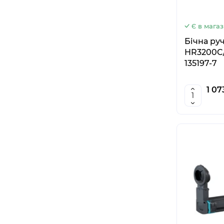
Є в магаз
Бічна ру
HR3200C
135197-7
1 07