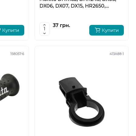
DX06, DX07, DX15, HR2650,
HR2651, HR2651T, HR2652, HR2653,
HR2653T 422784-4
37 грн.
Купити
Купити
158057-6
413A88-1
5
6