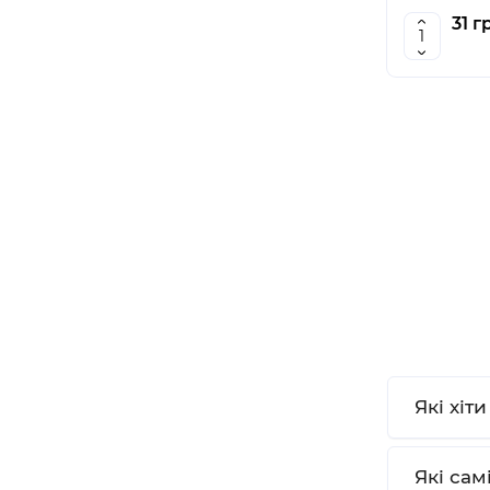
31 г
Які хіт
Які сам