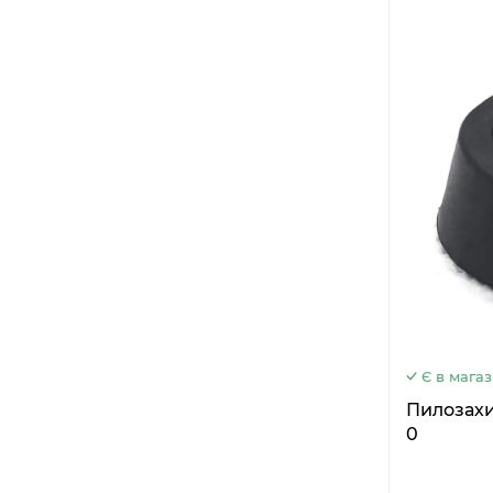
Є в магаз
Пилозахи
0