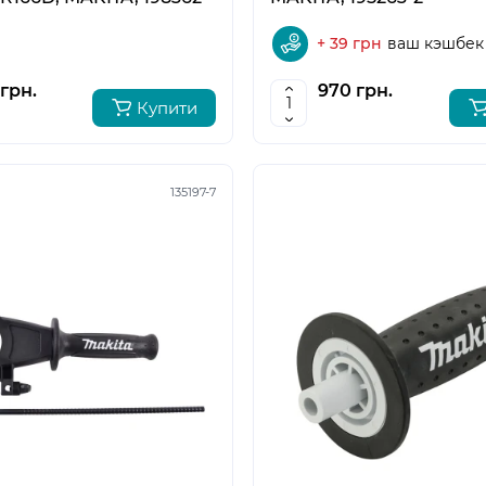
+ 39 грн
ваш кэшбек
грн.
970 грн.
Купити
135197-7
5
6