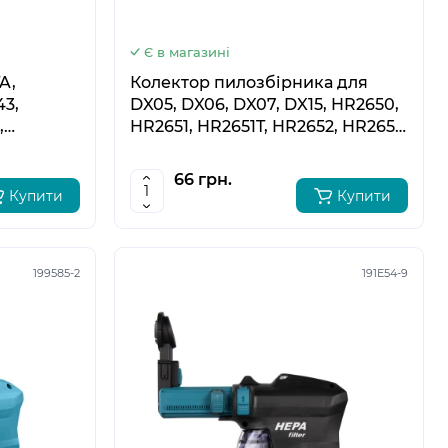
Є в магазині
A,
Колектор пилозбірника для
43,
DX05, DX06, DX07, DX15, HR2650,
,
HR2651, HR2651T, HR2652, HR2653,
R2460(F),
HR2653T Makita 413A88-1
66 грн.
Купити
Купити
199585-2
191E54-9
5
6