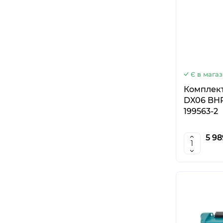
Є в магаз
Комплект
DX06 BHR
199563-2
5 98