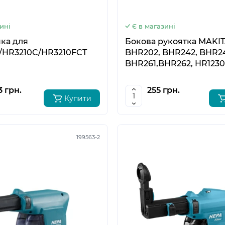
ині
Є в магазині
чка для
Бокова рукоятка MAKIT
/HR3210C/HR3210FCT
BHR202, BHR242, BHR2
BHR261,BHR262, HR1230
HR1830(F/FT), HR2230,H
HR2470(F/T/F) 158057-6
3 грн.
255 грн.
Купити
199563-2
5
6