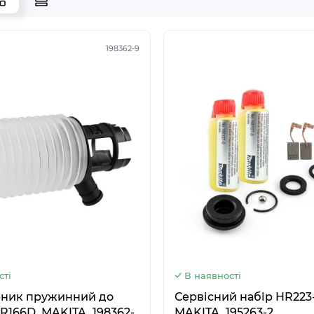
198362-9
5
6
сті
В наявності
рник пружинний до
Сервісний набір HR223-
R166D, MAKITA, 198362-
MAKITA, 195263-2