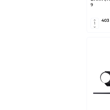
9
403 