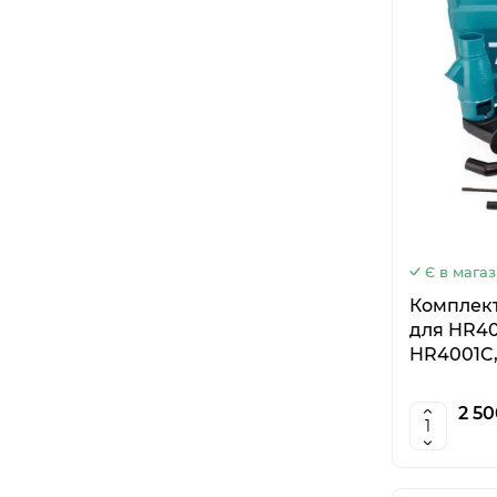
Є в магаз
Комплект
для HR40
HR4001C,
Makita 19
2 50