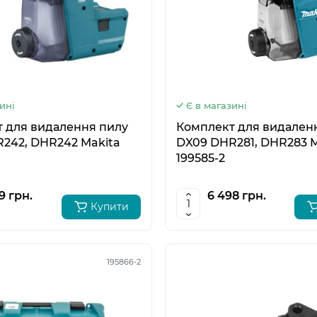
ині
Є в магазині
 для видалення пилу
Комплект для видален
242, DHR242 Makita
DX09 DHR281, DHR283 M
199585-2
9 грн.
6 498 грн.
Купити
195866-2