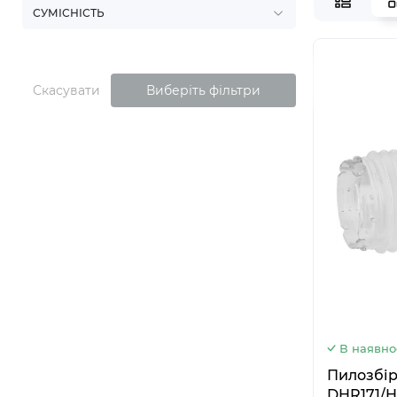
СУМІСНІСТЬ
Скасувати
Виберіть фільтри
В наявно
Пилозбі
DHR171/H