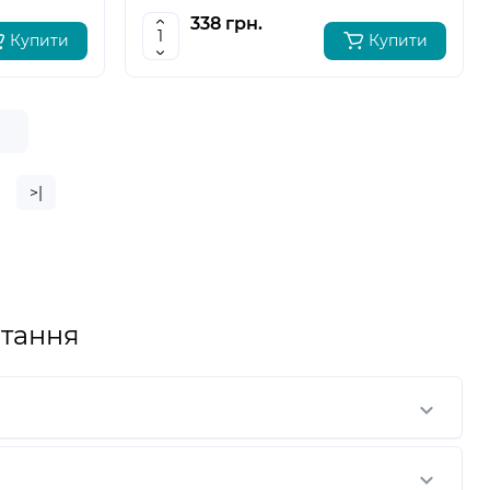
HR2650, HR2651 , 195173-3
338 грн.
Купити
Купити
е
>|
тання