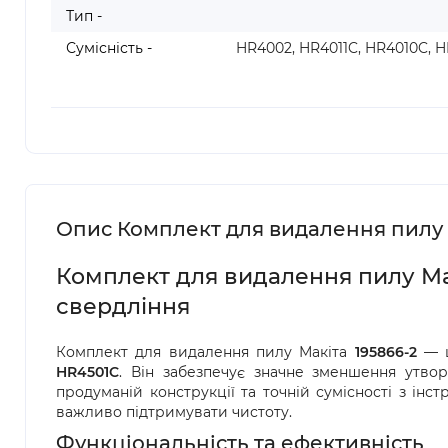
Тип -
Сумісність -
HR4002, HR4011C, HR4010C, H
Опис Комплект для видалення пилу д
Комплект для видалення пилу Mak
свердління
Комплект для видалення пилу Макіта
195866-2
— ц
HR4501C
. Він забезпечує значне зменшення утво
продуманій конструкції та точній сумісності з ін
важливо підтримувати чистоту.
Функціональність та ефективність