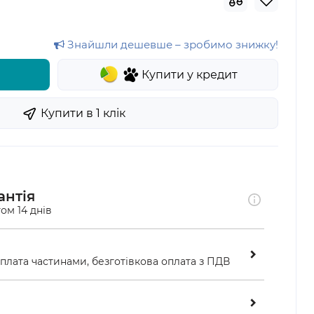
Знайшли дешевше – зробимо знижку!
Купити у кредит
Купити в 1 клiк
антія
ом 14 днів
оплата частинами, безготівкова оплата з ПДВ
ою у відділенні «Нової пошти»
ість перевірити замовлення перед оплатою 