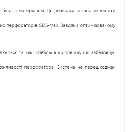
доставка  – доставка замовлення за вказаною 
вару в магазині доступна оплата готівкою або 
’єром «Нової пошти».
у бура з матеріалом. Це дозволяє значно зменшити
анням також можна здійснити попередню оплату 
их перфораторів SDS-Max. Завдяки оптимізованому
ння замовлення з післяплатою рекомендуємо 
 безпосередньо у відділенні. Якщо упаковка або 
кодження, обов’язково оформіть акт разом із 
жби доставки.
люється та має стабільне кріплення, що забезпечує
можливості перфоратора. Система не перешкоджає