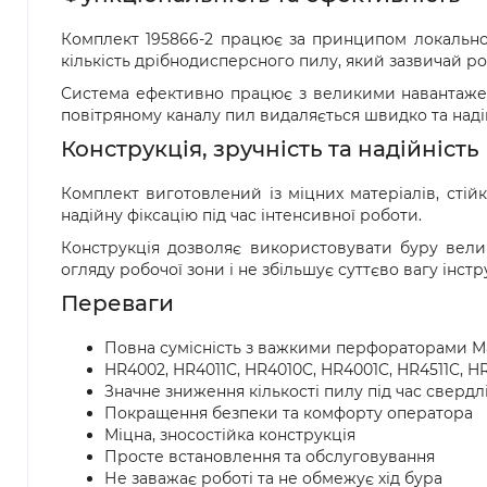
Комплект 195866-2 працює за принципом локальног
кількість дрібнодисперсного пилу, який зазвичай розл
Система ефективно працює з великими навантажен
повітряному каналу пил видаляється швидко та наді
Конструкція, зручність та надійність
Комплект виготовлений із міцних матеріалів, стій
надійну фіксацію під час інтенсивної роботи.
Конструкція дозволяє використовувати буру вел
огляду робочої зони і не збільшує суттєво вагу інстр
Переваги
Повна сумісність з важкими перфораторами M
HR4002, HR4011C, HR4010C, HR4001C, HR4511C, H
Значне зниження кількості пилу під час свердл
Покращення безпеки та комфорту оператора
Міцна, зносостійка конструкція
Просте встановлення та обслуговування
Не заважає роботі та не обмежує хід бура