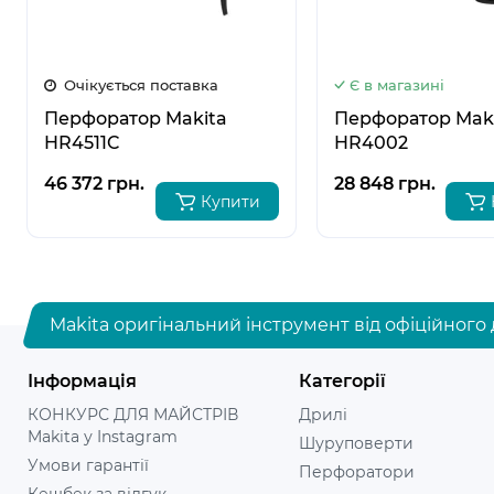
Очікується поставка
Є в магазині
Перфоратор Makita
Перфоратор Mak
HR4511C
HR4002
46 372 грн.
28 848 грн.
Купити
Makita оригінальний інструмент від офіційного 
Інформація
Категорії
КОНКУРС ДЛЯ МАЙСТРІВ
Дрилі
Makita у Instagram
Шуруповерти
Умови гарантії
Перфоратори