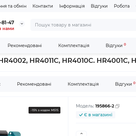
ня та обмін
Контакти
Інформація
Відгуки
Робота
-81-47
з нами
0
Рекомендовані
Комплектація
Відгуки
ння
Комплект для видалення пилу для HR4002, HR4011C, HR4010C
R4002, HR4011C, HR4010C. HR4001C, HR
0
с
Рекомендовані
Комплектація
Відгуки
Модель:
195866-2
-15% з кодом MS15
Є в магазині