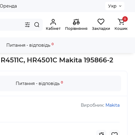
Оренда
Укр
0
Кабінет
Порівняння
Закладки
Кошик
0
Питання - відповідь
. HR4001C, HR4511C, HR4501C Makita 195866-2
4511C, HR4501C Makita 195866-2
0
Питання - відповідь
Виробник:
Makita