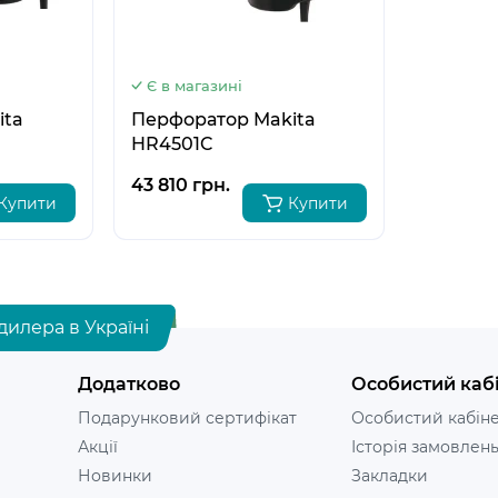
6
6
6
6
Є в магазині
ita
Перфоратор Makita
HR4501C
43 810 грн.
Купити
Купити
дилера в Україні
Додатково
Особистий каб
Подарунковий сертифікат
Особистий кабін
Акції
Історія замовлен
Новинки
Закладки