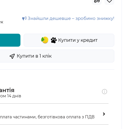
Знайшли дешевше – зробимо знижку!
ек
Купити у кредит
Купити в 1 клiк
антія
ом 14 днів
оплата частинами, безготівкова оплата з ПДВ
ою у відділенні «Нової пошти»