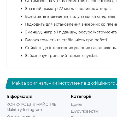
Оптимізована V-Plus геометрія наконечника дл
Значний діаметр 22 мм для великих отворів.
Ефективне відведення пилу завдяки спеціальні
Підходить для встановлення анкерних кріплень
Зменшує нагрів і підвищує ресурс інструмента
Висока точність та стабільність при роботі.
Стійкість до інтенсивних ударних навантажень.
Забезпечує тривалий термін служби.
Makita оригінальний інструмент від офіційного 
Інформація
Категорії
КОНКУРС ДЛЯ МАЙСТРІВ
Дрилі
Makita у Instagram
Шуруповерти
Умови гарантії