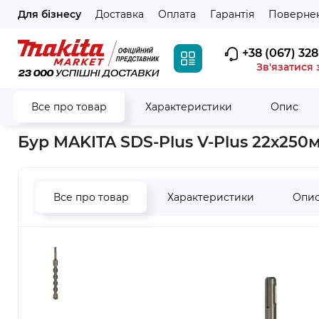
Для бізнесу
Доставка
Оплата
Гарантія
Повернен
+38 (067) 328
Зв'язатися 
Все про товар
Характеристики
Опис
Головна
Витратні матеріали
Бури та долота
Бури з хво
Бур MAKITA SDS-Plus V-Plus 22х250м
Все про товар
Характеристики
Опи