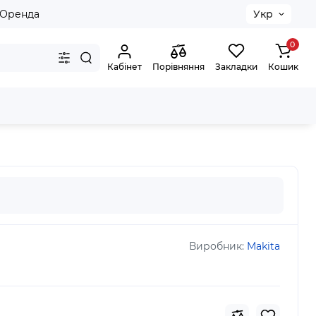
Оренда
Укр
0
Кабінет
Порівняння
Закладки
Кошик
 SDS-Plus V-Plus 22х250мм, B-48131
Виробник:
Makita