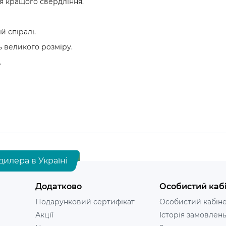
я кращого свердління.
й спіралі.
 великого розміру.
.
дилера в Україні
Додатково
Особистий каб
Подарунковий сертифікат
Особистий кабін
Акції
Історія замовлен