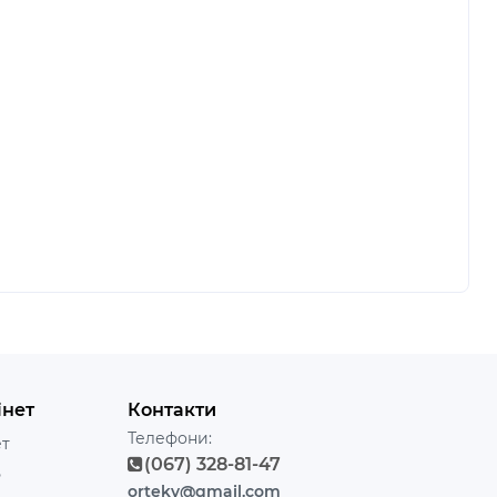
інет
Контакти
Телефони:
ет
(067) 328-81-47
ь
ortekv@gmail.com