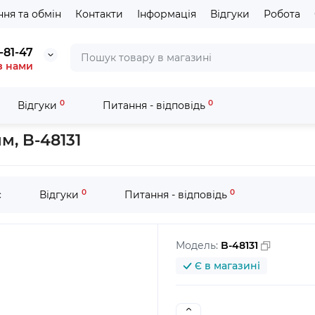
ня та обмін
Контакти
Інформація
Відгуки
Робота
-81-47
з нами
0
0
Відгуки
Питання - відповідь
стовиком SDS-PLUS
Свердла (бури) SDS-PLUS V-Plus
Бур MAKITA
м, B-48131
0
0
с
Відгуки
Питання - відповідь
Модель:
B-48131
Є в магазині