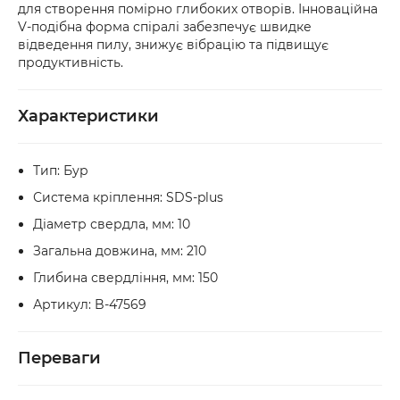
для створення помірно глибоких отворів. Інноваційна
рахунок.
безпосередньо у відділенні. Якщо упаковка 
V-подібна форма спіралі забезпечує швидке
або товар мають пошкодження, обов’язково 
відведення пилу, знижує вібрацію та підвищує
оформіть акт разом із працівником служби 
продуктивність.
доставки.
Характеристики
Тип: Бур
Система кріплення: SDS-plus
Діаметр свердла, мм: 10
Загальна довжина, мм: 210
Глибина свердління, мм: 150
Артикул: B-47569
Переваги