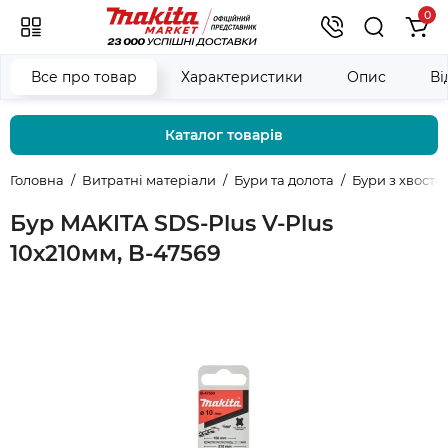
0
Все про товар
Характеристики
Опис
Ві
Каталог товарів
Головна
Витратні матеріали
Бури та долота
Бури з хвост
Бур MAKITA SDS-Plus V-Plus
10х210мм, B-47569