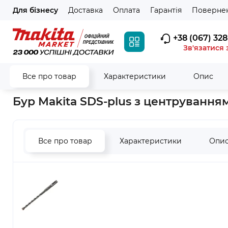
Для бізнесу
Доставка
Оплата
Гарантія
Повернен
+38 (067) 328
Зв'язатися 
Все про товар
Характеристики
Опис
Головна
Витратні матеріали
Бури та долота
Бури з хво
Бур Makita SDS-plus з центруванням
Все про товар
Характеристики
Опи