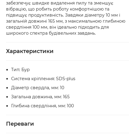
забезпечує швидке видалення пилу та зменшує
рахунок.
безпосередньо у відділенні. Якщо упаковка 
вібрацію, що робить роботу комфортнішою та
або товар мають пошкодження, обов’язково 
підвищує продуктивність. Завдяки діаметру 10 мм і
оформіть акт разом із працівником служби 
загальній довжині 165 мм, з максимальною глибиною
доставки.
свердління 100 мм, він ідеально підходить для
широкого спектра будівельних завдань.
Характеристики
Тип: Бур
Система кріплення: SDS-plus
Діаметр свердла, мм: 10
Загальна довжина, мм: 165
Глибина свердління, мм: 100
Переваги