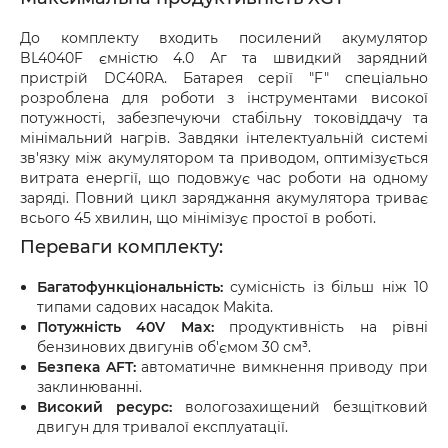
До комплекту входить посилений акумулятор
BL4040F ємністю 4.0 Аг та швидкий зарядний
пристрій DC40RA. Батарея серії "F" спеціально
розроблена для роботи з інструментами високої
потужності, забезпечуючи стабільну токовіддачу та
мінімальний нагрів. Завдяки інтелектуальній системі
зв'язку між акумулятором та приводом, оптимізується
витрата енергії, що подовжує час роботи на одному
заряді. Повний цикл заряджання акумулятора триває
всього 45 хвилин, що мінімізує простої в роботі.
Переваги комплекту:
Багатофункціональність:
сумісність із більш ніж 10
типами садових насадок Makita.
Потужність 40V Max:
продуктивність на рівні
бензинових двигунів об'ємом 30 см³.
Безпека AFT:
автоматичне вимкнення приводу при
заклинюванні.
Високий ресурс:
вологозахищений безщітковий
двигун для тривалої експлуатації.