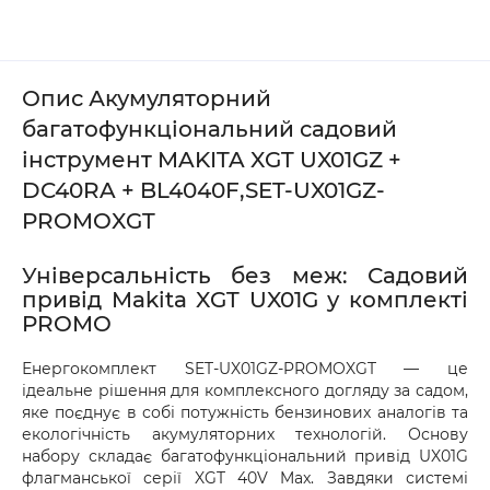
Опис Акумуляторний
багатофункціональний садовий
інструмент MAKITA XGT UX01GZ +
DC40RA + BL4040F,SET-UX01GZ-
PROMOXGT
Універсальність без меж: Садовий
привід Makita XGT UX01G у комплекті
PROMO
Енергокомплект SET-UX01GZ-PROMOXGT — це
ідеальне рішення для комплексного догляду за садом,
яке поєднує в собі потужність бензинових аналогів та
екологічність акумуляторних технологій. Основу
набору складає багатофункціональний привід UX01G
флагманської серії XGT 40V Max. Завдяки системі