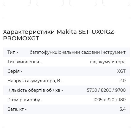
рекомендуємо перевірити товар 
рахунок.
безпосередньо у відділенні. Якщо упаковка 
або товар мають пошкодження, обов’язково 
оформіть акт разом із працівником служби 
доставки.
Характеристики Makita SET-UX01GZ-
PROMOXGT
Тип -
багатофункціональний садовий інструмент
Тип живлення -
від акумулятора
Серія -
XGT
Напруга акумулятора, В -
40
Кількість обертів об / хв -
5700 / 8200 / 9700
Розмір виробу -
1005 x 320 x 180
Вага, кг -
5.4