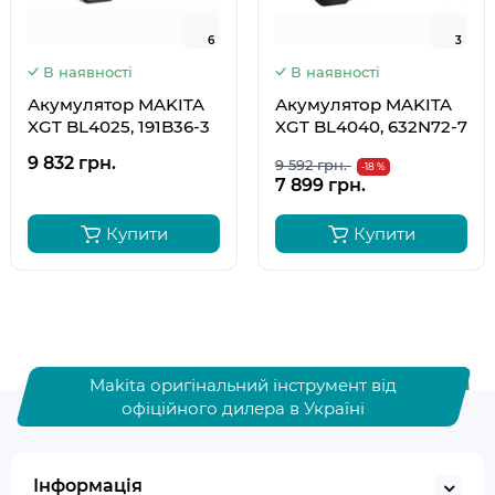
6
6
3
3
В наявності
В наявності
Акумулятор MAKITA
Акумулятор MAKITA
XGT BL4025, 191B36-3
XGT BL4040, 632N72-7
9 832 грн.
9 592 грн.
-18 %
7 899 грн.
Купити
Купити
Makita оригінальний інструмент від
офіційного дилера в Україні
Інформація