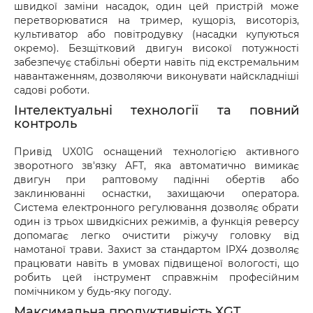
швидкої заміни насадок, один цей пристрій може
перетворюватися на тример, кущоріз, висоторіз,
культиватор або повітродувку (насадки купуються
окремо). Безщітковий двигун високої потужності
забезпечує стабільні оберти навіть під екстремальним
навантаженням, дозволяючи виконувати найскладніші
садові роботи.
Інтелектуальні технології та повний
контроль
Привід UX01G оснащений технологією активного
зворотного зв'язку AFT, яка автоматично вимикає
двигун при раптовому падінні обертів або
заклинюванні оснастки, захищаючи оператора.
Система електронного регулювання дозволяє обрати
один із трьох швидкісних режимів, а функція реверсу
допомагає легко очистити ріжучу головку від
намотаної трави. Захист за стандартом IPX4 дозволяє
працювати навіть в умовах підвищеної вологості, що
робить цей інструмент справжнім професійним
помічником у будь-яку погоду.
Максимальна продуктивність XGT