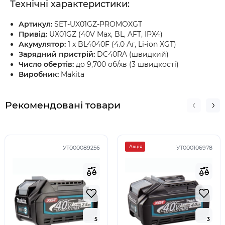
Технічні характеристики:
Артикул:
SET-UX01GZ-PROMOXGT
Привід:
UX01GZ (40V Max, BL, AFT, IPX4)
Акумулятор:
1 x BL4040F (4.0 Аг, Li-ion XGT)
Зарядний пристрій:
DC40RA (швидкий)
Число обертів:
до 9,700 об/хв (3 швидкості)
Виробник:
Makita
Рекомендовані товари
Акція
УТ000089256
УТ000106978
5
5
3
3