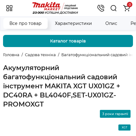
0
Все про товар
Характеристики
Опис
Ре
Каталог товарів
Головна
Садова техніка
Багатофункціональний садовий інст
Акумуляторний
багатофункціональний садовий
інструмент MAKITA XGT UX01GZ +
DC40RA + BL4040F,SET-UX01GZ-
PROMOXGT
3 роки гарантії
XGT