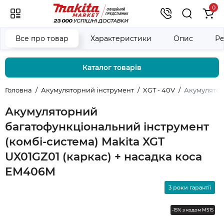
0
Все про товар
Характеристики
Опис
Ре
Каталог товарів
Головна
Акумуляторний інструмент
XGT - 40V
Акумулятор
Акумуляторний
багатофункціональний інструмент
(комбі-система) Makita XGT
UX01GZ01 (каркас) + насадка коса
EM406M
3 роки гарантії
-15% з кодом MS15