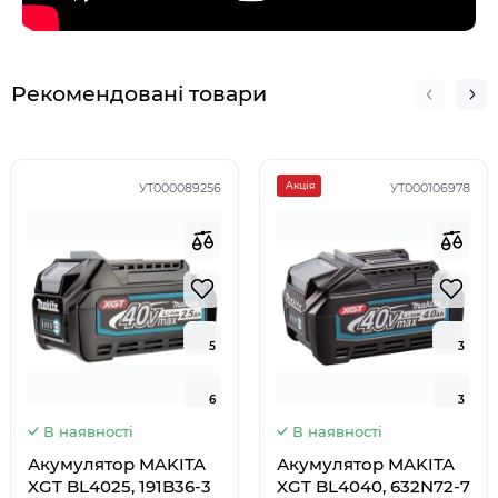
Рекомендовані товари
Акція
УТ000089256
УТ000106978
5
5
3
3
6
6
3
3
В наявності
В наявності
Акумулятор MAKITA
Акумулятор MAKITA
XGT BL4025, 191B36-3
XGT BL4040, 632N72-7