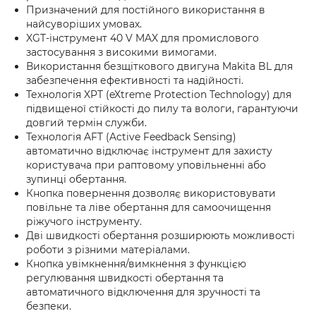
Призначений для постійного використання в
найсуворіших умовах.
XGT-інструмент 40 V MAX для промислового
застосування з високими вимогами.
Використання безщіткового двигуна Makita BL для
забезпечення ефективності та надійності.
Технологія XPT (eXtreme Protection Technology) для
підвищеної стійкості до пилу та вологи, гарантуючи
довгий термін служби.
Технологія AFT (Active Feedback Sensing)
автоматично відключає інструмент для захисту
користувача при раптовому уповільненні або
зупинці обертання.
Кнопка повернення дозволяє використовувати
повільне та ліве обертання для самоочищення
ріжучого інструменту.
Дві швидкості обертання розширюють можливості
роботи з різними матеріалами.
Кнопка увімкнення/вимкнення з функцією
регулювання швидкості обертання та
автоматичного відключення для зручності та
безпеки.