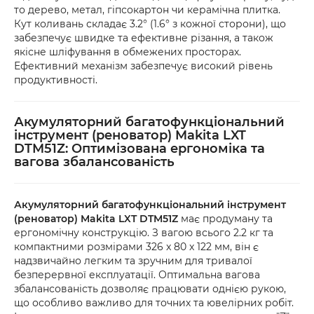
то дерево, метал, гіпсокартон чи керамічна плитка.
Кут коливань складає 3.2° (1.6° з кожної сторони), що
забезпечує швидке та ефективне різання, а також
якісне шліфування в обмежених просторах.
Ефективний механізм забезпечує високий рівень
продуктивності.
Акумуляторний багатофункціональний
інструмент (реноватор) Makita LXT
DTM51Z: Оптимізована ергономіка та
вагова збалансованість
Акумуляторний багатофункціональний інструмент
(реноватор) Makita LXT DTM51Z
має продуману та
ергономічну конструкцію. З вагою всього 2.2 кг та
компактними розмірами 326 x 80 x 122 мм, він є
надзвичайно легким та зручним для тривалої
безперервної експлуатації. Оптимальна вагова
збалансованість дозволяє працювати однією рукою,
що особливо важливо для точних та ювелірних робіт.