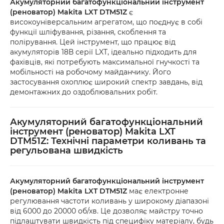
Акумуляторний багатофункціональний інструмент
(реноватор) Makita LXT DTM51Z
є
високоуніверсальним агрегатом, що поєднує в собі
функції шліфування, різання, скоблення та
полірування. Цей інструмент, що працює від
акумуляторів 18В серії LXT, ідеально підходить для
фахівців, які потребують максимальної гнучкості та
мобільності на робочому майданчику. Його
застосування охоплює широкий спектр завдань, від
демонтажних до оздоблювальних робіт.
Акумуляторний багатофункціональний
інструмент (реноватор) Makita LXT
DTM51Z: Технічні параметри коливань та
регульована швидкість
Акумуляторний багатофункціональний інструмент
(реноватор) Makita LXT DTM51Z
має електронне
регулювання частоти коливань у широкому діапазоні
від 6000 до 20000 об/хв. Це дозволяє майстру точно
підлаштувати швидкість під специфіку матеріалу, будь