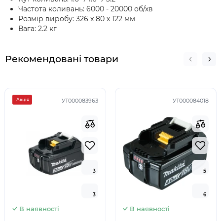
Частота коливань: 6000 - 20000 об/хв
Розмір виробу: 326 x 80 x 122 мм
Вага: 2.2 кг
Рекомендовані товари
Акція
УТ000083963
УТ000084018
3
3
5
5
3
3
6
6
В наявності
В наявності