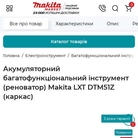
0
Все про товар
Характеристики
Опис
Ре
Каталог товарів
Головна
Електроінструмент
Багатофункціональний інструме
Акумуляторний
багатофункціональний інструмент
(реноватор) Makita LXT DTM51Z
(каркас)
3 роки гарантії
5
2
Подарунок