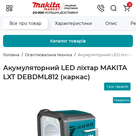
0
Все про товар
Характеристики
Опис
Ре
Каталог товарів
Головна
Освітлювальна техніка
Акумуляторний LED ліхтар 
Акумуляторний LED ліхтар MAKITA
LXT DEBDML812 (каркас)
1 рік гарантії
Подарунок