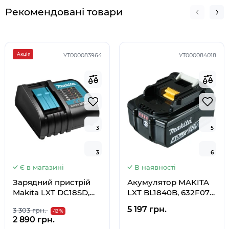
Рекомендовані товари
Акція
УТ000083964
УТ000084018
3
3
5
5
3
3
6
6
Є в магазині
В наявності
Зарядний пристрій
Акумулятор MAKITA
Makita LXT DC18SD,
LXT BL1840B, 632F07-
194533-6
0
5 197 грн.
3 303 грн.
-12 %
2 890 грн.