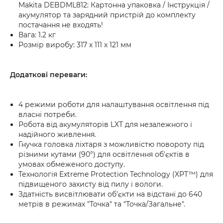
Makita DEBDML812: Картонна упаковка / Інструкція /
акумулятор та зарядний пристрій до комплекту
постачання не входять!
Вага: 1.2 кг
Розмір виробу: 317 х 111 х 121 мм
Додаткові переваги:
4 режими роботи для налаштування освітлення під
власні потреби.
Робота від акумуляторів LXT для незалежного і
надійного живлення.
Гнучка головка ліхтаря з можливістю повороту під
різними кутами (90°) для освітлення об'єктів в
умовах обмеженого доступу.
Технологія Extreme Protection Technology (XPT™) для
підвищеного захисту від пилу і вологи.
Здатність висвітлювати об'єкти на відстані до 640
метрів в режимах "Точка" та "Точка/Загальне".