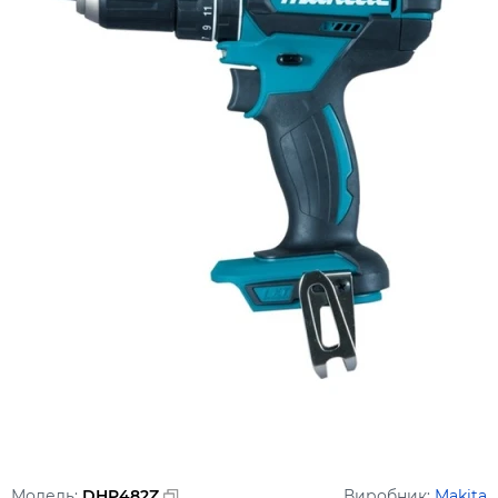
Модель:
DHP482Z
Виробник:
Makita