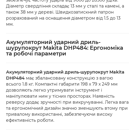
забезпечує частоту ударів від 9000 до 28500 уд/хв.
Діаметр свердління складає 13 мм у сталі та камені, а
також 38 мм у дереві. Швидкозатискний патрон
розрахований на оснащення діаметром від 1.5 до 13
мм.
Акумуляторний ударний дриль-
шурупокрут Makita DHP484: Ергономіка
та робочі параметри
Акумуляторний ударний дриль-шурупокрут Makita
DHP484
має збалансовану конструкцію з вагою
всього 1.8 кг. Компактні габарити 198 x 79 x 249 мм
дозволяють легко утримувати інструмент і
маніпулювати ним у тісних просторах. Наявність
реверсу додає зручності при викручуванні. Легка вага
та ергономічний дизайн значно зменшують втому при
тривалому використанні, забезпечуючи високу
ефективність роботи.