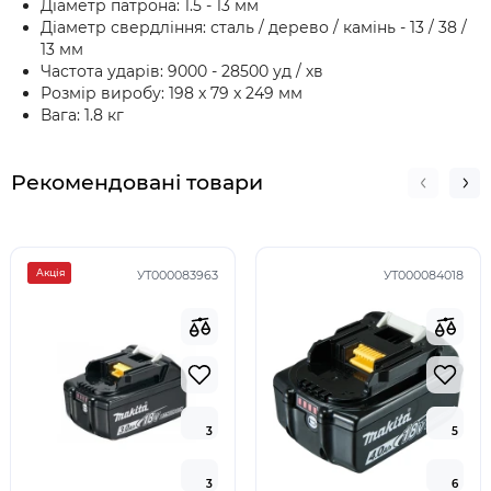
Діаметр патрона: 1.5 - 13 мм
Діаметр свердління: сталь / дерево / камінь - 13 / 38 /
13 мм
Частота ударів: 9000 - 28500 уд / хв
Розмір виробу: 198 x 79 x 249 мм
Вага: 1.8 кг
Рекомендовані товари
Акція
УТ000083963
УТ000084018
3
3
5
5
3
3
6
6