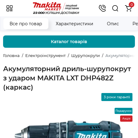
0
Все про товар
Характеристики
Опис
Ре
Каталог товарів
Головна
Електроінструмент
Шурупокрути
Акумуляторний 
Акумуляторний дриль-шурупокрут
з ударом MAKITA LXT DHP482Z
(каркас)
3 роки гарантії
Подарунок
Акція