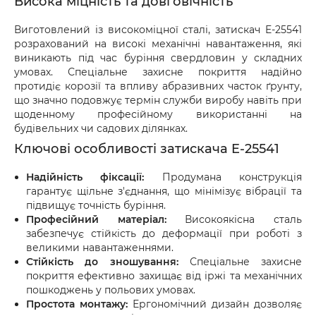
Висока міцність та довговічність
оформіть акт разом із працівником служби 
доставки.
Виготовлений із високоміцної сталі, затискач E-25541
розрахований на високі механічні навантаження, які
виникають під час буріння свердловин у складних
умовах. Спеціальне захисне покриття надійно
протидіє корозії та впливу абразивних часток ґрунту,
що значно подовжує термін служби виробу навіть при
щоденному професійному використанні на
будівельних чи садових ділянках.
Ключові особливості затискача E-25541
Надійність фіксації:
Продумана конструкція
гарантує щільне з'єднання, що мінімізує вібрації та
підвищує точність буріння.
Професійний матеріал:
Високоякісна сталь
забезпечує стійкість до деформації при роботі з
великими навантаженнями.
Стійкість до зношування:
Спеціальне захисне
покриття ефективно захищає від іржі та механічних
пошкоджень у польових умовах.
Простота монтажу:
Ергономічний дизайн дозволяє