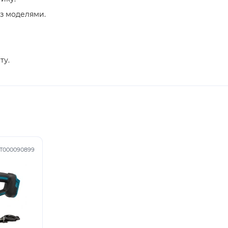
 з моделями.
ту.
Т000090899