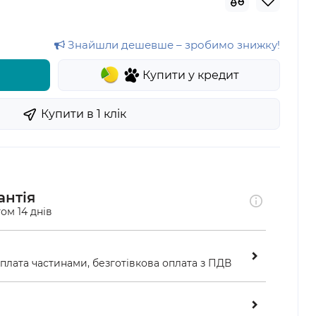
Знайшли дешевше – зробимо знижку!
Купити у кредит
Купити в 1 клiк
антія
ом 14 днів
оплата частинами, безготівкова оплата з ПДВ
ою у відділенні «Нової пошти»
ість перевірити замовлення перед оплатою 