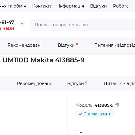
ня та обмін
Контакти
Інформація
Відгуки
Робота
-81-47
з нами
0
Рекомендовані
Відгуки
Питання - відпові
ізів
Захисний кожух для ножиць DUM111, UM110D Makita 413885
 UM110D Makita 413885-9
0
с
Рекомендовані
Відгуки
Питання - від
Модель:
413885-9
Є в магазині