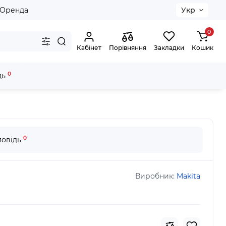
Оренда
Укр
0
Кабінет
Порівняння
Закладки
Кошик
0
дь
-9
0
повідь
Виробник:
Makita