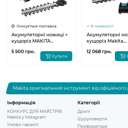
Очікується поставка
В наявності
Акумуляторні ножиці +
Акумуляторні но
кущоріз MAKITA
кущоріз Makita
UM110DWYX
DUM111SYX
5 500 грн.
12 068 грн.
Купити
Makita оригінальний інструмент від офіційного 
Інформація
Категорії
КОНКУРС ДЛЯ МАЙСТРІВ
Дрилі
Makita у Instagram
Шуруповерти
Умови гарантії
Перфоратори