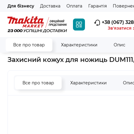
Для бізнесу
Доставка
Оплата
Гарантія
Повернен
+38 (067) 328
Зв'язатися 
Все про товар
Характеристики
Опис
Головна
Аксесуари
Для садових інструментів
Для кущор
Захисний кожух для ножиць DUM111,
Все про товар
Характеристики
Опи