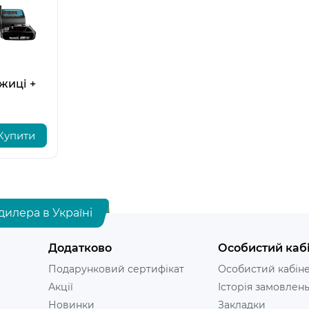
5
5
6
6
жиці +
Купити
дилера в Україні
Додатково
Особистий каб
Подарунковий сертифікат
Особистий кабін
Акції
Історія замовлен
Новинки
Закладки