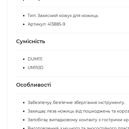
Тип: Захисний кожух для ножиць
Артикул: 413885-9
Сумісність
DUM111
UM110D
Особливості
Забезпечує безпечне зберігання інструменту.
Захищає леза ножиць від пошкоджень та корозі
Запобігає випадковому контакту з гострими кр
Виготовлений з міцного та зносостійкого пласт