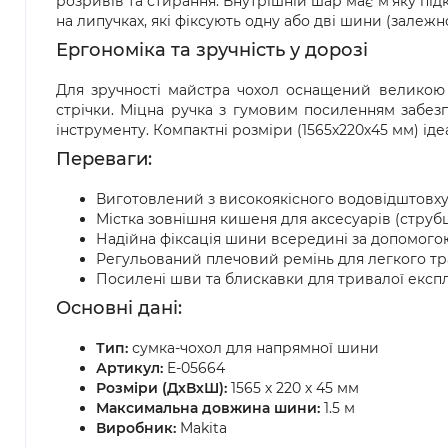
розривів та стирання. Внутрішній шар має м’яку підк
на липучках, які фіксують одну або дві шини (залежно
Ергономіка та зручність у дорозі
Для зручності майстра чохол оснащений великою 
стрічки. Міцна ручка з гумовим посиленням забез
інструменту. Компактні розміри (1565х220х45 мм) ідеал
Переваги:
Виготовлений з високоякісного водовідштовху
Містка зовнішня кишеня для аксесуарів (струбц
Надійна фіксація шини всередині за допомого
Регульований плечовий ремінь для легкого т
Посилені шви та блискавки для тривалої експл
Основні дані:
Тип:
сумка-чохол для напрямної шини
Артикул:
E-05664
Розміри (ДхВхШ):
1565 х 220 х 45 мм
Максимальна довжина шини:
1.5 м
Виробник:
Makita