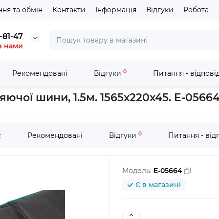
ня та обмін
Контакти
Інформація
Відгуки
Робота
-81-47
з нами
0
Рекомендовані
Відгуки
Питання - відпові
 дискових, настільних, торцювальних пил
Захисний чохол Makita
ючої шини, 1.5м. 1565х220х45. E-0566
0
с
Рекомендовані
Відгуки
Питання - від
Модель:
E-05664
Є в магазині