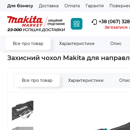
Для бізнесу
Доставка
Оплата
Гарантія
Повернен
+38 (067) 328
Зв'язатися 
Все про товар
Характеристики
Опис
Головна
Аксесуари
Для розпилювання
Для стрічкових,
Захисний чохол Makita для направля
Все про товар
Характеристики
Опи