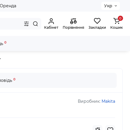
Оренда
Укр
0
Кабінет
Порівняння
Закладки
Кошик
0
дь
 для направляючої шини, 1.5м. 1565х220х45. E-05664
4
0
повідь
Виробник:
Makita