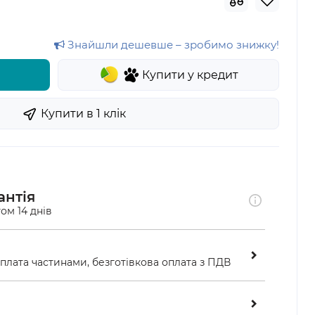
Знайшли дешевше – зробимо знижку!
Купити у кредит
Купити в 1 клiк
антія
ом 14 днів
оплата частинами, безготівкова оплата з ПДВ
ою у відділенні «Нової пошти»
ість перевірити замовлення перед оплатою 