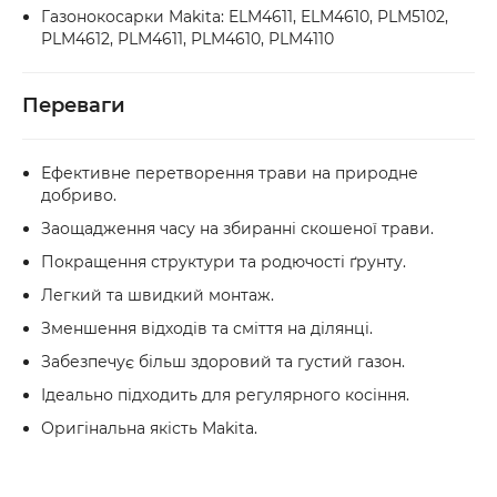
Газонокосарки Makita: ELM4611, ELM4610, PLM5102,
PLM4612, PLM4611, PLM4610, PLM4110
Переваги
Ефективне перетворення трави на природне
добриво.
Заощадження часу на збиранні скошеної трави.
Покращення структури та родючості ґрунту.
Легкий та швидкий монтаж.
Зменшення відходів та сміття на ділянці.
Забезпечує більш здоровий та густий газон.
Ідеально підходить для регулярного косіння.
Оригінальна якість Makita.