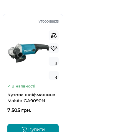
УТ000118835
5
5
6
6
В наявності
Кутова шліфмашина
Makita GA9090N
7 505 грн.
Купити