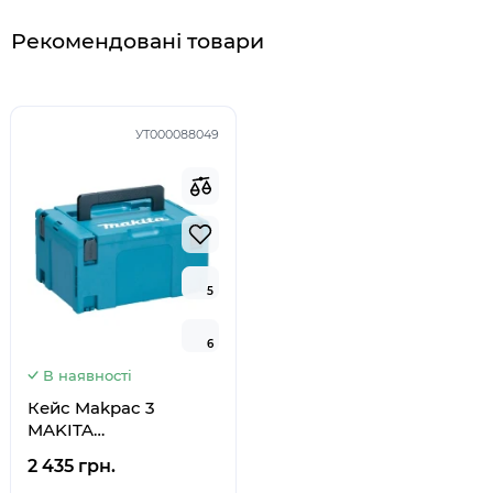
Рекомендовані товари
УТ000088049
5
5
6
6
В наявності
Кейс Makpac 3
MAKITA
(395х295х210мм)
2 435 грн.