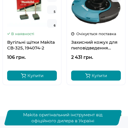
5
5
6
6
В наявності
Очікується поставка
Вугільні щітки Makita
Захисний кожух для
CB-325, 194074-2
пиловідведення
115/125 мм, MAKITA,
106 грн.
2 431 грн.
191W06-8
Купити
Купити
Makita оригінальний інструмент від
офіційного дилера в Україні