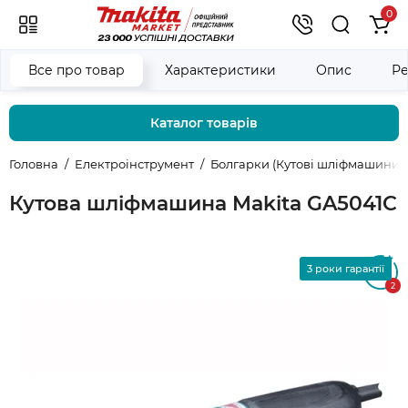
0
Все про товар
Характеристики
Опис
Ре
Каталог товарів
Головна
Електроінструмент
Болгарки (Кутові шліфмашини)
Кутова шліфмашина Makita GA5041C
3 роки гарантії
5
2