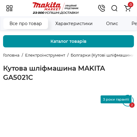
0
Все про товар
Характеристики
Опис
Ре
Каталог товарів
Головна
Електроінструмент
Болгарки (Кутові шліфмашини)
Кутова шліфмашина MAKITA
GA5021C
3 роки гарантії
5
2