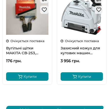
Очікується поставка
Очікується поставка
Вугільні щітки
Захисний кожух для
MAKITA CB-253,
кутових машин
194547-5
(болгарок) Makita
176 грн.
3 956 грн.
9565CVR, GA5021C
196846-1
Купити
Купити