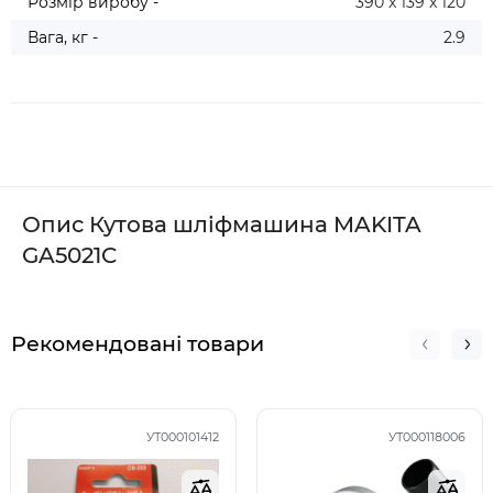
Розмір виробу -
390 x 139 x 120
Вага, кг -
2.9
Опис Кутова шліфмашина MAKITA
GA5021C
Рекомендовані товари
УТ000101412
УТ000118006