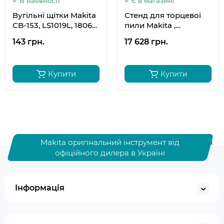
В наявності
Є в магазині
Вугільні щітки Makita
Стенд для торцевої
CB-153, LS1019L, 1806B,
пили Makita ,
2012NB, 5008MG,
DEAWST05
143 грн.
17 628 грн.
LH1040, LS1040,
M9400, TW1000,
UC4051A, UC4551A
Купити
Купити
194985-1
Makita оригінальний інструмент від
офіційного дилера в Україні
Інформація