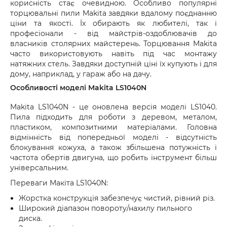
корисність стає очевидною. Особливо популярні
торцювальні пили Makita завдяки вдалому поєднанню
ціни та якості. Їх обирають як любителі, так і
професіонали - від майстрів-оздоблювачів до
власників столярних майстерень. Торцювання Makita
часто використовують навіть під час монтажу
натяжних стель. Завдяки доступній ціні їх купують і для
дому, наприклад, у гараж або на дачу.
Особливості моделі Makita LS1040N
Makita LS1040N - це оновлена версія моделі LS1040.
Пила підходить для роботи з деревом, металом,
пластиком, композитними матеріалами. Головна
відмінність від попередньої моделі - відсутність
блокування кожуха, а також збільшена потужність і
частота обертів двигуна, що робить інструмент більш
універсальним.
Переваги Макіта LS1040N:
Жорстка конструкція забезпечує чистий, рівний різ.
Широкий діапазон повороту/нахилу пильного
диска.