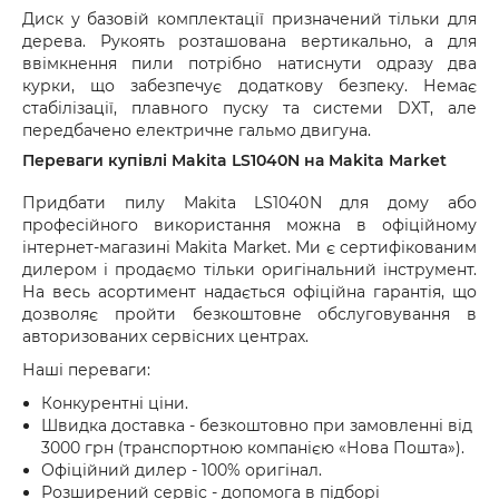
Диск у базовій комплектації призначений тільки для
дерева. Рукоять розташована вертикально, а для
ввімкнення пили потрібно натиснути одразу два
курки, що забезпечує додаткову безпеку. Немає
стабілізації, плавного пуску та системи DXT, але
передбачено електричне гальмо двигуна.
Переваги купівлі Makita LS1040N на Makita Market
Придбати пилу Makita LS1040N для дому або
професійного використання можна в офіційному
інтернет-магазині Makita Market. Ми є сертифікованим
дилером і продаємо тільки оригінальний інструмент.
На весь асортимент надається офіційна гарантія, що
дозволяє пройти безкоштовне обслуговування в
авторизованих сервісних центрах.
Наші переваги:
Конкурентні ціни.
Швидка доставка - безкоштовно при замовленні від
3000 грн (транспортною компанією «Нова Пошта»).
Офіційний дилер - 100% оригінал.
Розширений сервіс - допомога в підборі