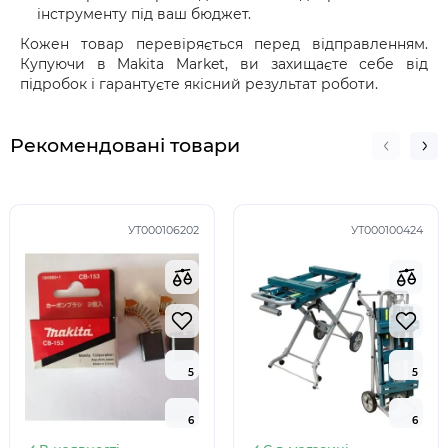
інструменту під ваш бюджет.
Кожен товар перевіряється перед відправленням.
Купуючи в Makita Market, ви захищаєте себе від
підробок і гарантуєте якісний результат роботи.
Рекомендовані товари
УТ000106202
УТ000100424
5
5
5
5
6
6
6
6