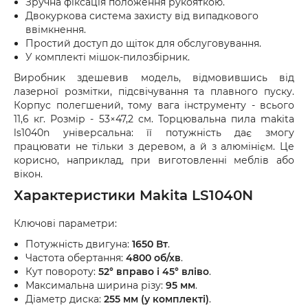
Зручна фіксація положення рукояткою.
Двокуркова система захисту від випадкового
ввімкнення.
Простий доступ до щіток для обслуговування.
У комплекті мішок-пилозбірник.
Виробник здешевив модель, відмовившись від
лазерної розмітки, підсвічування та плавного пуску.
Корпус полегшений, тому вага інструменту - всього
11,6 кг. Розмір - 53×47,2 см. Торцювальна пила makita
ls1040n універсальна: її потужність дає змогу
працювати не тільки з деревом, а й з алюмінієм. Це
корисно, наприклад, при виготовленні меблів або
вікон.
Характеристики Makita LS1040N
Ключові параметри:
Потужність двигуна:
1650 Вт
.
Частота обертання:
4800 об/хв
.
Кут повороту:
52° вправо і 45° вліво
.
Максимальна ширина різу:
95 мм
.
Діаметр диска:
255 мм (у комплекті)
.