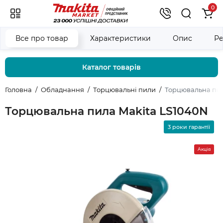
0
Все про товар
Характеристики
Опис
Ре
Каталог товарів
Головна
Обладнання
Торцювальні пили
Торцювальна пил
Торцювальна пила Makita LS1040N
3 роки гарантії
Акція