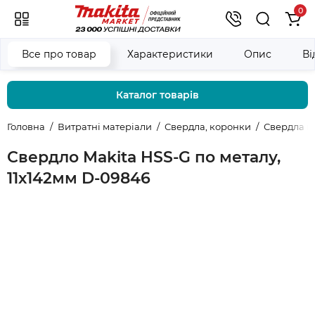
0
Все про товар
Характеристики
Опис
Ві
Каталог товарів
Головна
Витратні матеріали
Свердла, коронки
Свердла п
Свердло Makita HSS-G по металу,
11х142мм D-09846