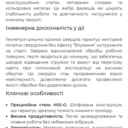
конструкційних сталях, легованих сплавах та
оформіть акт разом із працівником служби 
кольорових металах. Це вибір фахівців, які цінують
доставки.
стабільність роботи та довговічність інструмента у
кожному проєкті.
Інженерна досконалість у дії
Геометрія ріжучої кромки свердла гарантує миттєвий
початок свердління без ефекту "блукання" інструмента
на старті. Завдяки вдосконаленій обробці робочої
поверхні, тертя зводиться до мінімуму, що забезпечує
швидке відведення стружки та захист від перегріву
навіть при інтенсивній експлуатації на високих
обертах. Це свердло стає продовженням вашої
майстерності, дозволяючи досягати професійної
якості обробки без додаткових зусиль.
Ключові особливості
Прецизійна сталь HSS-G:
Шліфована конструкція,
що гарантує ідеальну точність кожного проходу.
Висока продуктивність:
Легке засвердлювання та
плавна робота без небажаних вібрацій.
Довговічність:
Матеріал підвищеної зносостійкості