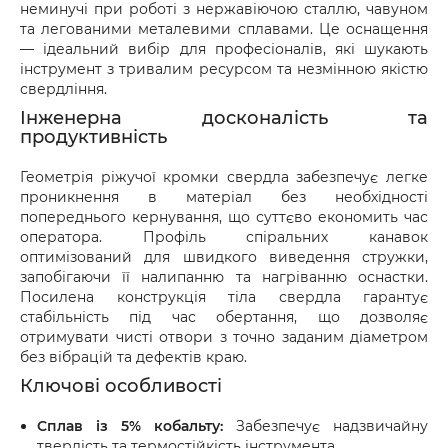
неминучі при роботі з нержавіючою сталлю, чавуном
оформіть акт разом із працівником служби 
та легованими металевими сплавами. Це оснащення
доставки.
— ідеальний вибір для професіоналів, які шукають
інструмент з тривалим ресурсом та незмінною якістю
свердління.
Інженерна досконалість та
продуктивність
Геометрія ріжучої кромки свердла забезпечує легке
проникнення в матеріал без необхідності
попереднього кернування, що суттєво економить час
оператора. Профіль спіральних канавок
оптимізований для швидкого виведення стружки,
запобігаючи її налипанню та нагріванню оснастки.
Посилена конструкція тіла свердла гарантує
стабільність під час обертання, що дозволяє
отримувати чисті отвори з точно заданим діаметром
без вібрацій та дефектів краю.
Ключові особливості
Сплав із 5% кобальту:
Забезпечує надзвичайну
твердість та термостійкість інструмента.