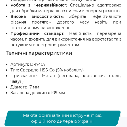
Робота з "нержавійкою":
Спеціально адаптовано
для обробки матеріалів із високим опором різанню.
Висока зносостійкість:
Зберігає ефективність
різання протягом довгого часу навіть при
інтенсивному навантаженні.
Професійний стандарт:
Надійність, перевірена
часом, підходить для використання на верстатах та з
потужним електроінструментом.
Технічні характеристики
Артикул: D-17407
Тип: Свердло HSS-Co (5% кобальту)
Призначення: Метал (легована, нержавіюча сталь,
чавун)
Діаметр: 7 мм
Загальна довжина: 109 мм
Makita оригінальний інструмент від
офіційного дилера в Україні