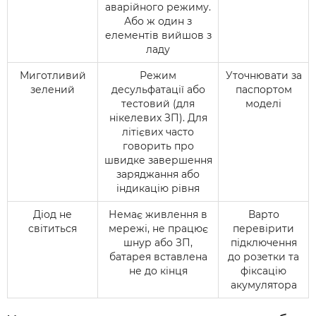
аварійного режиму.
Або ж один з
елементів вийшов з
ладу
Миготливий
Режим
Уточнювати за
зелений
десульфатації або
паспортом
тестовий (для
моделі
нікелевих ЗП). Для
літієвих часто
говорить про
швидке завершення
заряджання або
індикацію рівня
Діод не
Немає живлення в
Варто
світиться
мережі, не працює
перевірити
шнур або ЗП,
підключення
батарея вставлена
до розетки та
не до кінця
фіксацію
акумулятора