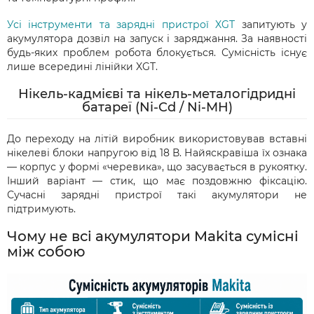
Усі інструменти та зарядні пристрої XGT
запитують у
акумулятора дозвіл на запуск і заряджання. За наявності
будь-яких проблем робота блокується. Сумісність існує
лише всередині лінійки XGT.
Нікель-кадмієві та нікель-металогідридні
батареї (Ni-Cd / Ni-MH)
До переходу на літій виробник використовував вставні
нікелеві блоки напругою від 18 В. Найяскравіша їх ознака
— корпус у формі «черевика», що засувається в рукоятку.
Інший варіант — стик, що має поздовжню фіксацію.
Сучасні зарядні пристрої такі акумулятори не
підтримують.
Чому не всі акумулятори Makita сумісні
між собою