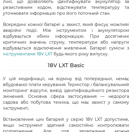
лінії, що дозволяють ідентифікувати акумулятор за
резистивним кодом, відстежувати температуру та
уточнювати інформацію про його поточний стан.
Всередині кожної батареї є захист, який фіксує можливі
аварійні події. Між інструментом і акумулятором
відбувається обмін інформацією. При досягненні
критичних значень струму, температури або напруги
відбувається відключення живлення. Батареї сумісні з
інструментами 18V LXT
будь-якого року випуску.
18V LXT Basic
У цій модифікації, на відміну від попередньої, немає
вбудованої плати керування. Термістор і балансувальний
моніторинг відсутні, вивід ідентифікаційного резистора
змінений. Основна сфера застосування — недорога
садова або побутова техніка, що має захист у самому
інструменті.
Встановлення цих батарей у серію 18V LXT допустиме,
якщо інструмент здатний самостійно контролювати
розрядження. Але для заряджання можна