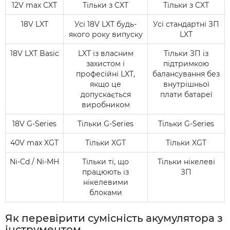
12V max CXT
Тільки з CXT
Тільки з CXT
18V LXT
Усі 18V LXT будь-
Усі стандартні ЗП
якого року випуску
LXT
18V LXT Basic
LXT із власним
Тільки ЗП із
захистом і
підтримкою
професійні LXT,
балансування без
якщо це
внутрішньої
допускається
плати батареї
виробником
18V G-Series
Тільки G-Series
Тільки G-Series
40V max XGT
Тільки XGT
Тільки XGT
Ni-Cd / Ni-MH
Тільки ті, що
Тільки нікелеві
працюють із
ЗП
нікелевими
блоками
Як перевірити сумісність акумулятора з
інструментом