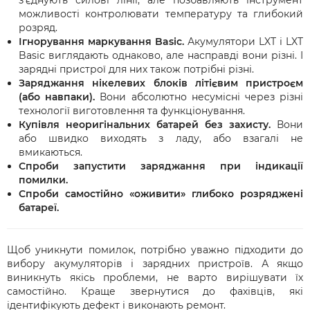
з'єднують силові лінії, але позбавляють інструмент
можливості контролювати температуру та глибокий
розряд.
Ігнорування маркування Basic.
Акумулятори LXT і LXT
Basic виглядають однаково, але насправді вони різні. І
зарядні пристрої для них також потрібні різні.
Заряджання нікелевих блоків літієвим пристроєм
(або навпаки).
Вони абсолютно несумісні через різні
технології виготовлення та функціонування.
Купівля неоригінальних батарей без захисту.
Вони
або швидко виходять з ладу, або взагалі не
вмикаються.
Спроби запустити заряджання при індикації
помилки.
Спроби самостійно «оживити» глибоко розряджені
батареї.
Щоб уникнути помилок, потрібно уважно підходити до
вибору акумуляторів і зарядних пристроїв. А якщо
виникнуть якісь проблеми, не варто вирішувати їх
самостійно. Краще звернутися до фахівців, які
ідентифікують дефект і виконають ремонт.