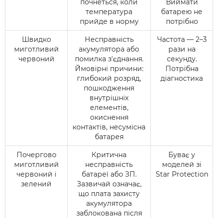
почнеться, коли
Виймати
температура
батарею не
прийде в норму
потрібно
Швидко
Несправність
Частота — 2–3
миготливий
акумулятора або
рази на
червоний
помилка з'єднання.
секунду.
Ймовірні причини:
Потрібна
глибокий розряд,
діагностика
пошкодження
внутрішніх
елементів,
окиснення
контактів, несумісна
батарея
Почергово
Критична
Буває у
миготливий
несправність
моделей зі
червоний і
батареї або ЗП.
Star Protection
зелений
Зазвичай означає,
що плата захисту
акумулятора
заблокована після