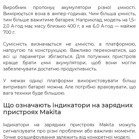
Виробник пропонує акумулятори різної ємності.
Вимірюється вона в ампер-годинах. Чим більша ємність,
тим більше важитиме батарея. Наприклад, модель на 1,5–
2,0 А·год має масу близько 400 г, а на 6,0 А·год — майже
700 г.
Сумісність визначається не ємністю, а платформою,
напругою та конструкцією. Важливо переконатися, що
всі ці параметри збігаються. Для потужних пристроїв
краще брати ємні акумулятори, щоб вони могли
забезпечувати достатню продуктивність.
У межах однієї платформи використовувати більш
витривалі батареї можна. Але потрібно враховувати, що
вага техніки буде більшою.
Що означають індикатори на зарядних
пристроях Makita
Індикатори на зарядних пристроях Makita можуть
сигналізувати про різні проблеми або важливі моменти.
Точне розшифрування залежить від конкретної моделі.