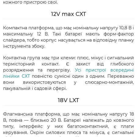
кожного пристрою свої.
12V max CXT
Компактна платформа, що має номінальну напругу 10,8 В і
максимальну 12 В. Такі батареї мають форм-фактор
слайдера, тобто корпус насувається на відповідну планку
інструмента збоку.
Контактна група має три клеми: плюс, мінус і сигнальний
термісторний контакт. Є захист від глибокого
розрядження та перегріву.
Усі пристрої всередині
лінійки CXT
повністю сумісні один з одним. Переважно
вони використовуються у слюсарно-монтажній,
пакувальній і садовій сфері.
18V LXT
Флагманська платформа, що має номінальну напругу 18
В, повна — близько 20 В. Батареї належать до ковзного
типу, інтерфейс у них багатоконтактний, є плати
керування. Окрім силових плюса та мінуса, є сигнальні