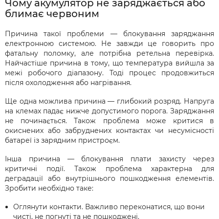
Чому акумулятор не заряджається або
блимає червоним
Причина такої проблеми — блокування заряджання
електронною системою. Не завжди це говорить про
фатальну поломку, але потрібна ретельна перевірка.
Найчастіше причина в тому, що температура вийшла за
межі робочого діапазону. Тоді процес продовжиться
після охолодження або нагрівання.
Ще одна можлива причина — глибокий розряд. Напруга
на клемах падає нижче допустимого порога. Заряджання
не починається. Також проблема може критися в
окиснених або забруднених контактах чи несумісності
батареї із зарядним пристроєм.
Інша причина — блокування плати захисту через
критичні події. Також проблема характерна для
деградації або внутрішнього пошкодження елементів.
Зробити необхідно таке:
Оглянути контакти. Важливо переконатися, що вони
чисті, не погнуті та не пошкоджені.