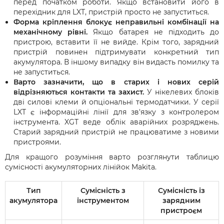
перед початком роботи. Якщо встановити його в
перехідник для LXT, пристрій просто не запуститься.
Форма кріплення блокує неправильні комбінації на
механічному рівні.
Якщо батарея не підходить до
пристрою, вставити її не вийде. Крім того, зарядний
пристрій повинен підтримувати конкретний тип
акумулятора. В іншому випадку він видасть помилку та
не запуститься.
Варто зазначити, що в старих і нових серій
відрізняються контакти та захист.
У нікелевих блоків
дві силові клеми й опціональні термодатчики. У серії
LXT є інформаційні лінії для зв'язку з контролером
інструмента. XGT веде облік аварійних розряджень.
Старий зарядний пристрій не працюватиме з новими
пристроями.
Для кращого розуміння варто розглянути таблицю
сумісності акумуляторних лінійок Makita.
Тип
Сумісність з
Сумісність із
акумулятора
інструментом
зарядним
пристроєм