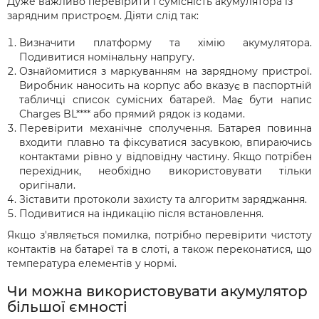
Дуже важливо перевірити і сумісність акумулятора із
зарядним пристроєм. Діяти слід так:
Визначити платформу та хімію акумулятора.
Подивитися номінальну напругу.
Ознайомитися з маркуванням на зарядному пристрої.
Виробник наносить на корпус або вказує в паспортній
табличці список сумісних батарей. Має бути напис
Charges BL**** або прямий рядок із кодами.
Перевірити механічне сполучення. Батарея повинна
входити плавно та фіксуватися засувкою, впираючись
контактами рівно у відповідну частину. Якщо потрібен
перехідник, необхідно використовувати тільки
оригінали.
Зіставити протоколи захисту та алгоритм заряджання.
Подивитися на індикацію після встановлення.
Якщо з'являється помилка, потрібно перевірити чистоту
контактів на батареї та в слоті, а також переконатися, що
температура елементів у нормі.
Чи можна використовувати акумулятор
більшої ємності