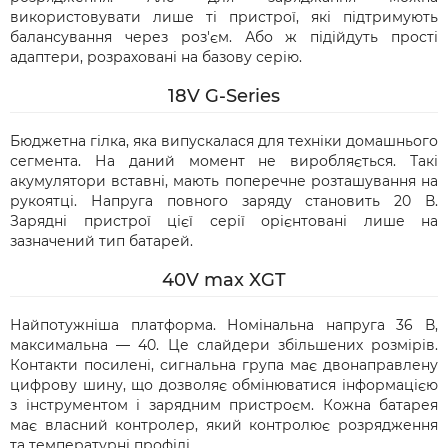
використовувати лише ті пристрої, які підтримують
балансування через роз'єм. Або ж підійдуть прості
адаптери, розраховані на базову серію.
18V G-Series
Бюджетна гілка, яка випускалася для техніки домашнього
сегмента. На даний момент не виробляється. Такі
акумулятори вставні, мають поперечне розташування на
рукоятці. Напруга повного заряду становить 20 В.
Зарядні пристрої цієї серії орієнтовані лише на
зазначений тип батарей.
40V max XGT
Найпотужніша платформа. Номінальна напруга 36 В,
максимальна — 40. Це слайдери збільшених розмірів.
Контакти посилені, сигнальна група має двонаправлену
цифрову шину, що дозволяє обмінюватися інформацією
з інструментом і зарядним пристроєм. Кожна батарея
має власний контролер, який контролює розрядження
та температурні профілі.