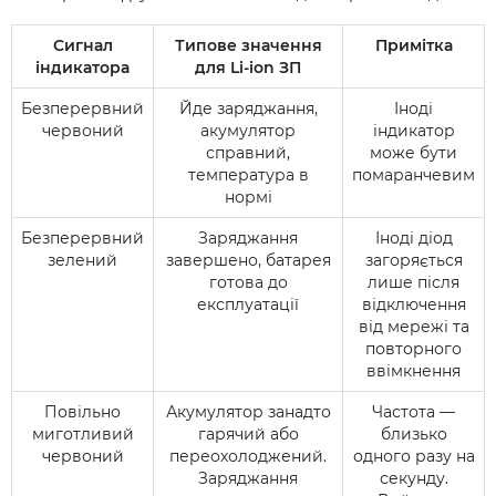
Сигнал
Типове значення
Примітка
індикатора
для Li-ion ЗП
Безперервний
Йде заряджання,
Іноді
червоний
акумулятор
індикатор
справний,
може бути
температура в
помаранчевим
нормі
Безперервний
Заряджання
Іноді діод
зелений
завершено, батарея
загоряється
готова до
лише після
експлуатації
відключення
від мережі та
повторного
ввімкнення
Повільно
Акумулятор занадто
Частота —
миготливий
гарячий або
близько
червоний
переохолоджений.
одного разу на
Заряджання
секунду.