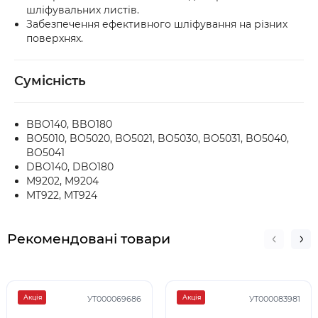
шліфувальних листів.
Забезпечення ефективного шліфування на різних
поверхнях.
Сумісність
BBO140, BBO180
BO5010, BO5020, BO5021, BO5030, BO5031, BO5040,
BO5041
DBO140, DBO180
M9202, M9204
MT922, MT924
Рекомендовані товари
Акція
Акція
УТ000069686
УТ000083981