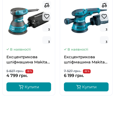
3
3
3
3
3
3
3
3
В наявності
В наявності
Ексцентрикова
Ексцентрикова
шліфмашина Makita
шліфмашина Makita
ВО5030
BO5041
5 827 грн.
7 527 грн.
-18 %
-18 %
4 799 грн.
6 199 грн.
Купити
Купити