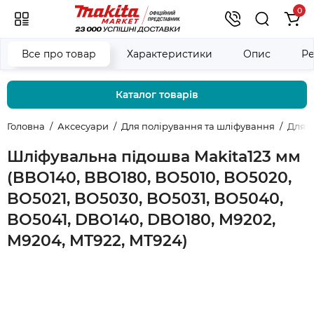
0
Все про товар
Характеристики
Опис
Ре
Каталог товарів
Головна
Аксесуари
Для полірування та шліфування
Для 
Шліфувальна підошва Makita123 мм
(BBO140, BBO180, BO5010, BO5020,
BO5021, BO5030, BO5031, BO5040,
BO5041, DBO140, DBO180, M9202,
M9204, MT922, MT924)