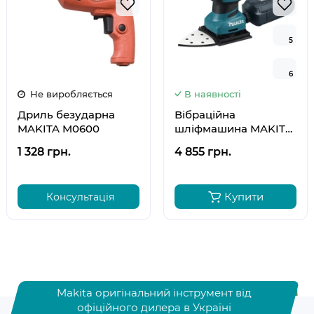
5
5
6
6
Не виробляється
В наявності
Дриль безударна
Вібраційна
MAKITA M0600
шліфмашина MAKITA
BO4565
1 328 грн.
4 855 грн.
Купити
Консультація
Makita оригінальний інструмент від
офіційного дилера в Україні