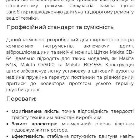
інтенсивному режимі. Своєчасна заміна щіток
запобігає пошкодженню двигуна та дорогому ремонту
вашої техніки.
Професійний стандарт та сумісність
Даний комплект розроблений для широкого спектра
компактних інструментів, включаючи дрилі,
віброшліфмашини та висічні ножиці. Щітки Makita CB-
64 ідеально підходять для таких моделей, як Makita
6413, Makita GV5010 та Makita BO4555. Конструкція
щіток забезпечує легку установку в щітковий вузол, а
надійна пружина гарантує постійний та рівномірний
притиск до колектора протягом усього терміну
служби деталі.
Переваги:
Оригінальна якість:
точна відповідність твердості
графіту технічним вимогам виробника.
Захист колектора:
мінімальний рівень іскріння
подовжує життя ротора.
Ефективність:
стабільна потужність двигуна навіть