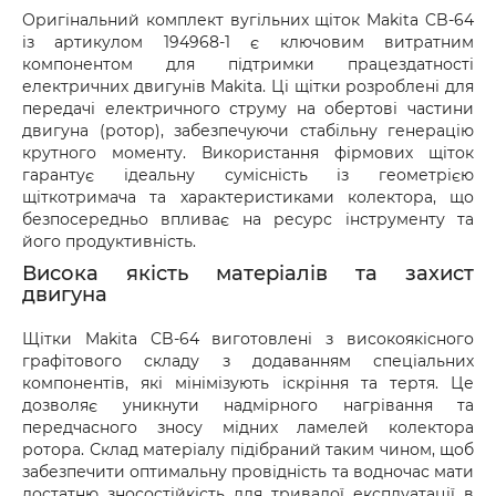
доставки.
Оригінальний комплект вугільних щіток Makita CB-64
із артикулом 194968-1 є ключовим витратним
компонентом для підтримки працездатності
електричних двигунів Makita. Ці щітки розроблені для
передачі електричного струму на обертові частини
двигуна (ротор), забезпечуючи стабільну генерацію
крутного моменту. Використання фірмових щіток
гарантує ідеальну сумісність із геометрією
щіткотримача та характеристиками колектора, що
безпосередньо впливає на ресурс інструменту та
його продуктивність.
Висока якість матеріалів та захист
двигуна
Щітки Makita CB-64 виготовлені з високоякісного
графітового складу з додаванням спеціальних
компонентів, які мінімізують іскріння та тертя. Це
дозволяє уникнути надмірного нагрівання та
передчасного зносу мідних ламелей колектора
ротора. Склад матеріалу підібраний таким чином, щоб
забезпечити оптимальну провідність та водночас мати
достатню зносостійкість для тривалої експлуатації в