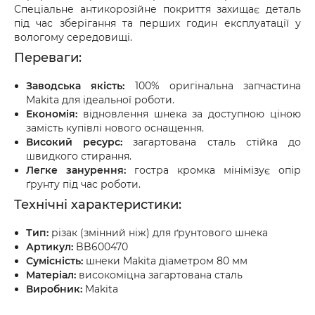
Спеціальне антикорозійне покриття захищає деталь
під час зберігання та перших годин експлуатації у
вологому середовищі.
Переваги:
Заводська якість:
100% оригінальна запчастина
Makita для ідеальної роботи.
Економія:
відновлення шнека за доступною ціною
замість купівлі нового оснащення.
Високий ресурс:
загартована сталь стійка до
швидкого стирання.
Легке занурення:
гостра кромка мінімізує опір
ґрунту під час роботи.
Технічні характеристики:
Тип:
різак (змінний ніж) для ґрунтового шнека
Артикул:
BB600470
Сумісність:
шнеки Makita діаметром 80 мм
Матеріал:
високоміцна загартована сталь
Виробник:
Makita