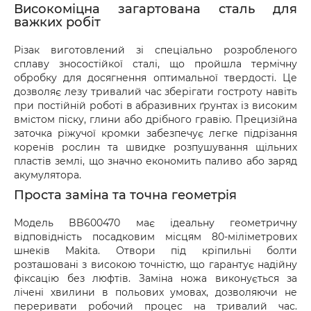
доставки.
Високоміцна загартована сталь для
важких робіт
Різак виготовлений зі спеціально розробленого
сплаву зносостійкої сталі, що пройшла термічну
обробку для досягнення оптимальної твердості. Це
дозволяє лезу тривалий час зберігати гостроту навіть
при постійній роботі в абразивних ґрунтах із високим
вмістом піску, глини або дрібного гравію. Прецизійна
заточка ріжучої кромки забезпечує легке підрізання
коренів рослин та швидке розпушування щільних
пластів землі, що значно економить паливо або заряд
акумулятора.
Проста заміна та точна геометрія
Модель BB600470 має ідеальну геометричну
відповідність посадковим місцям 80-міліметрових
шнеків Makita. Отвори під кріпильні болти
розташовані з високою точністю, що гарантує надійну
фіксацію без люфтів. Заміна ножа виконується за
лічені хвилини в польових умовах, дозволяючи не
переривати робочий процес на тривалий час.