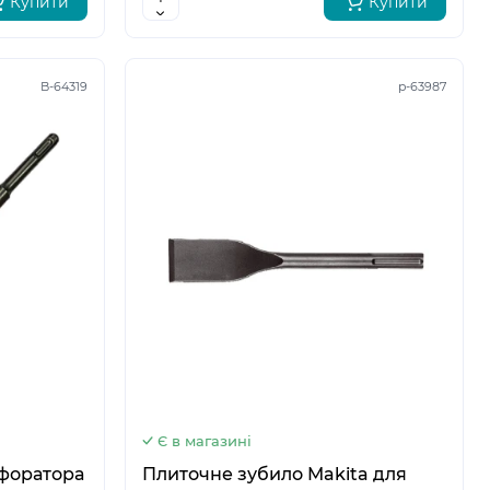
Купити
Купити
B-64319
p-63987
5
6
Є в магазині
рфоратора
Плиточне зубило Makita для