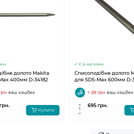
5
6
ині
Є в магазині
не долото Makita
Списоподібне долото Makita
Max 400мм D-34182
для SDS-Max 600мм D-
 грн
ваш кэшбек
+ 28 грн
ваш кэшбек
грн.
695 грн.
Купити