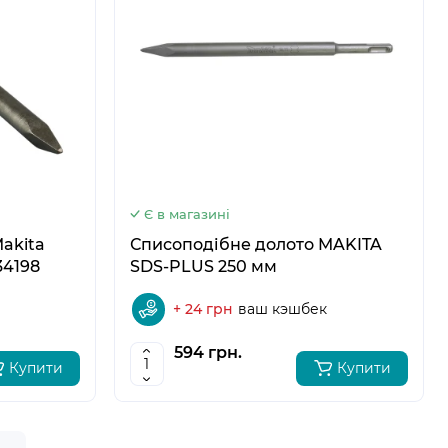
5
6
Є в магазині
Списоподібне долото MAKITA
34198
SDS-PLUS 250 мм
+ 24 грн
ваш кэшбек
594 грн.
Купити
Купити