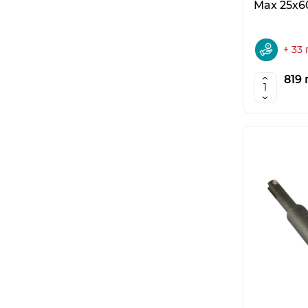
Max 25х6
+ 33
819 