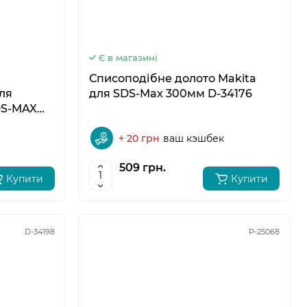
Є в магазині
Списоподібне долото Makita
ля
для SDS-Max 300мм D-34176
DS-MAX
+ 20 грн
ваш кэшбек
509 грн.
Купити
Купити
D-34198
P-25068