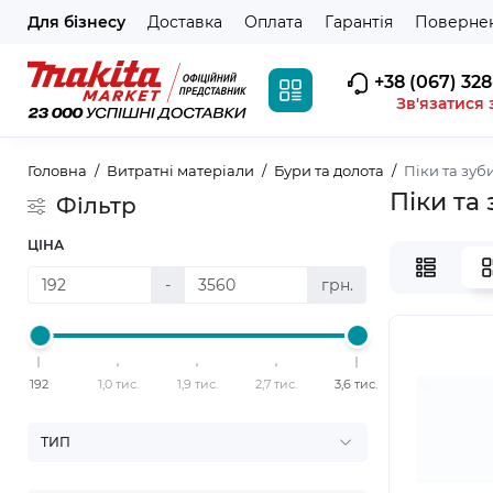
Для бізнесу
Доставка
Оплата
Гарантія
Повернен
+38 (067) 328
Зв'язатися 
Головна
Витратні матеріали
Бури та долота
Піки та зу
Піки та
Фільтр
ЦІНА
-
грн.
192
1,0 тис.
1,9 тис.
2,7 тис.
3,6 тис.
ТИП