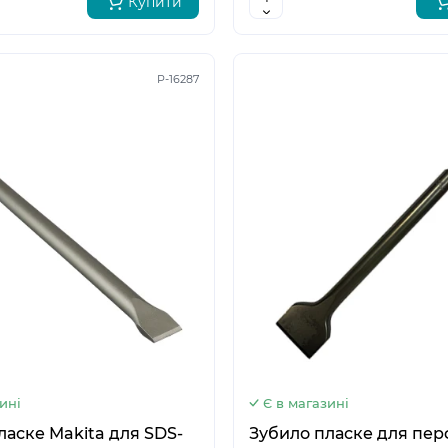
Купити
P-16287
5
6
ині
Є в магазині
ласке Makita для SDS-
Зубило пласке для пе