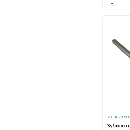
Є в магаз
Зубило п