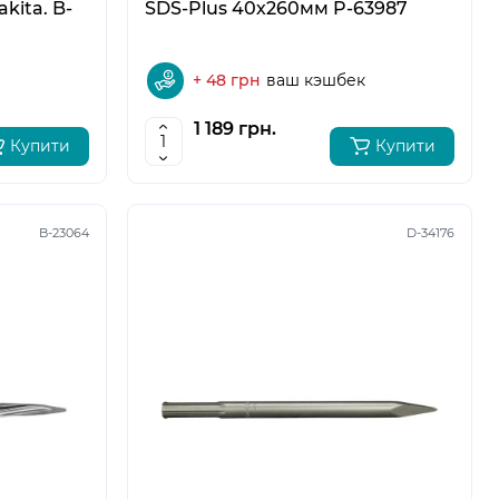
kita. B-
SDS-Plus 40х260мм P-63987
+ 48 грн
ваш кэшбек
1 189 грн.
Купити
Купити
B-23064
D-34176
5
6