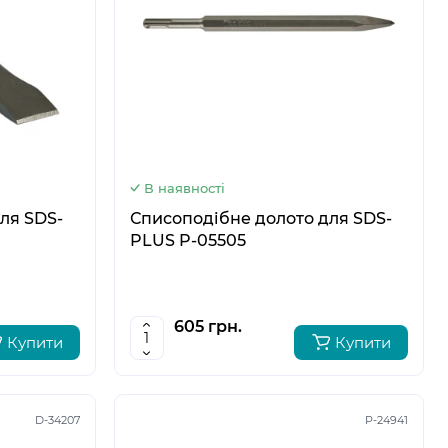
5
6
В наявності
ля SDS-
Списоподібне долото для SDS-
PLUS P-05505
605 грн.
Купити
Купити
D-34207
P-24941