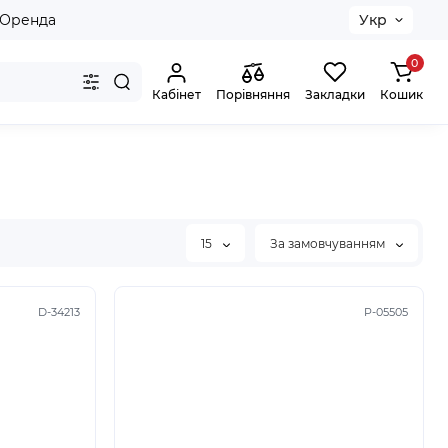
Оренда
Укр
0
Кабінет
Порівняння
Закладки
Кошик
15
За замовчуванням
D-34213
P-05505