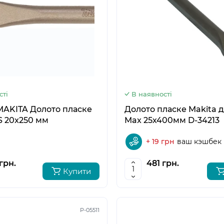
5
6
сті
В наявності
MAKITA Долото пласке
Долото пласке Makita д
 20x250 мм
Max 25х400мм D-34213
+ 19 грн
ваш кэшбек
грн.
481 грн.
Купити
P-05511