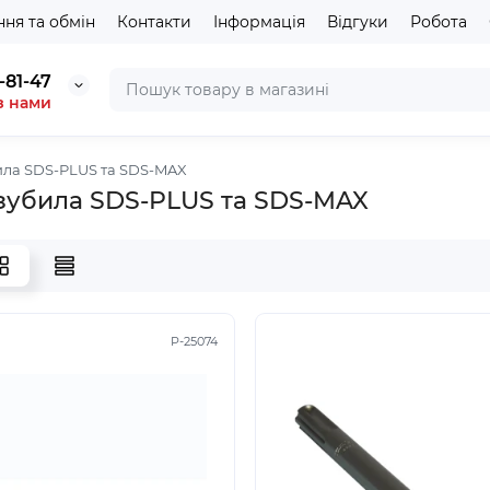
ня та обмін
Контакти
Інформація
Відгуки
Робота
-81-47
з нами
била SDS-PLUS та SDS-MAX
 зубила SDS-PLUS та SDS-MAX
P-25074