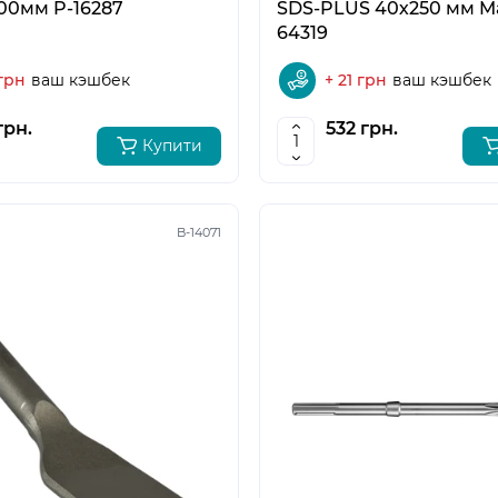
00мм P-16287
SDS-PLUS 40х250 мм Ma
64319
 грн
ваш кэшбек
+ 21 грн
ваш кэшбек
грн.
532 грн.
Купити
B-14071
5
6