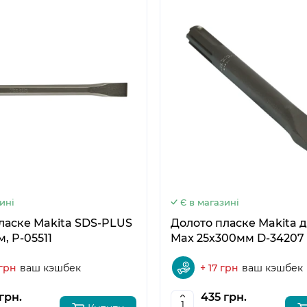
5
6
ині
Є в магазині
ласке Makita SDS-PLUS
Долото пласке Makita д
, P-05511
Max 25х300мм D-34207
 грн
ваш кэшбек
+ 17 грн
ваш кэшбек
грн.
435 грн.