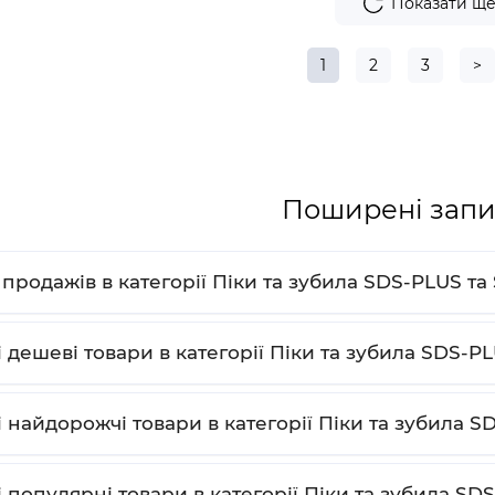
Показати щ
1
2
3
>
Поширені запи
и продажів в категорії Піки та зубила SDS-PLUS т
і дешеві товари в категорії Піки та зубила SDS-P
і найдорожчі товари в категорії Піки та зубила 
і популярні товари в категорії Піки та зубила SD