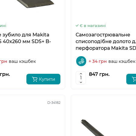
ині
Є в магазині
 зубило для Makita
Самозагострювальне
 40х260 мм SDS+ B-
списоподібне долото д
перфоратора Makita S
400 мм B-23064
 грн
ваш кэшбек
+ 34 грн
ваш кэшбек
грн.
847 грн.
Купити
D-34182