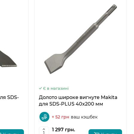
5
6
Є в магазині
ля SDS-
Долото широке вигнуте Makita
для SDS-PLUS 40x200 мм
+ 52 грн
ваш кэшбек
1 297 грн.