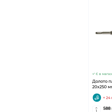
Є в магаз
Долото п
20x250 мм
+ 24
588 