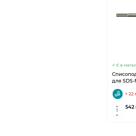
Є в магаз
Списоподіб
для SDS-
+ 22
542 