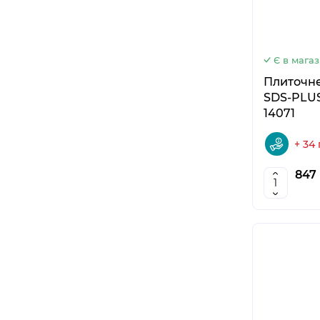
Є в магаз
Плиточне
SDS-PLUS
14071
+ 34
847 