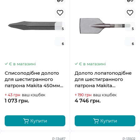
5
5
6
6
Є в магазині
Є в магазині
Списоподібне долото
Долото лопатоподібне
для шестигранного
для шестигранного
патрона Makita 450мм
патрона Makita
P-13041
125х400мм, P-05717
+ 43 грн
ваш кэшбек
+ 190 грн
ваш кэшбек
1 073 грн.
4 746 грн.
Купити
Купити
P-13487
P-13502