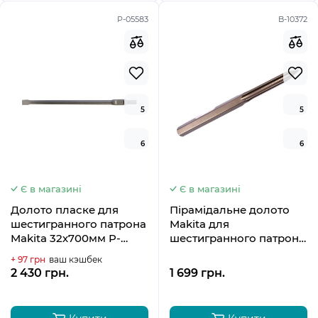
P-05583
B-10372
5
5
6
6
Є в магазині
Є в магазині
Долото пласке для
Пірамідальне долото
шестигранного патрона
Makita для
Makita 32х700мм P-
шестигранного патрона
05583
400 мм HM0810T
+ 97 грн
ваш кэшбек
HM1304B, HM1307CB,
2 430 грн.
1 699 грн.
HM1801, HM1802, HM1810,
HM1812