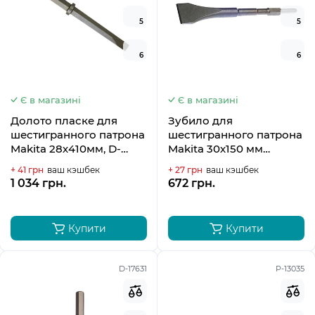
5
5
6
6
Є в магазині
Є в магазині
Долото пласке для
Зубило для
шестигранного патрона
шестигранного патрона
Makita 28х410мм, D-
Makita 30х150 мм
17647
HK1800, HK1810 P-13356
+ 41 грн
ваш кэшбек
+ 27 грн
ваш кэшбек
1 034 грн.
672 грн.
Купити
Купити
D-17631
P-13035