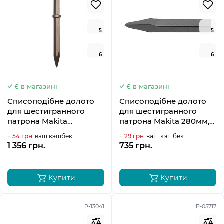
5
5
6
6
Є в магазині
Є в магазині
Списоподібне долото
Списоподібне долото
для шестигранного
для шестигранного
патрона Makita
патрона Makita 280мм,
28.6х410мм D-17631
P-13035
+ 54 грн
ваш кэшбек
+ 29 грн
ваш кэшбек
1 356 грн.
735 грн.
Купити
Купити
P-13041
P-05717