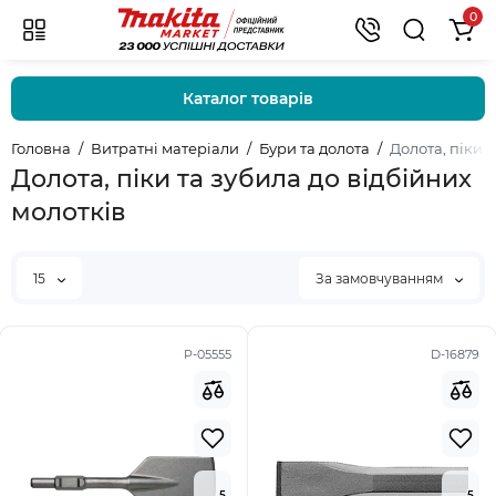
0
Каталог товарів
Головна
Витратні матеріали
Бури та долота
Долота, піки 
Долота, піки та зубила до відбійних
молотків
15
За замовчуванням
P-05555
D-16879
5
5