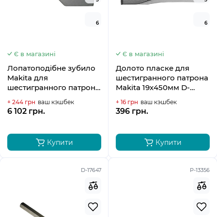
6
6
Є в магазині
Є в магазині
Лопатоподібне зубило
Долото пласке для
Makita для
шестигранного патрона
шестигранного патрона
Makita 19х450мм D-
125х400мм P-05555
16879
+ 244 грн
ваш кэшбек
+ 16 грн
ваш кэшбек
6 102 грн.
396 грн.
Купити
Купити
D-17647
P-13356