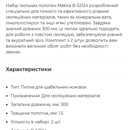
або товар мають пошкодження, обов’язково 
Набір пильних полотен Makita B-52124 розроблений
оформіть акт разом із працівником служби 
спеціально для точного та ефективного різання
доставки.
ізоляційних матеріалів, таких як мінеральна вата,
пінополістирол та інші м'які утеплювачі. Завдяки
значній довжині 300 мм, ці пилки ідеально підходять
для роботи з товстою ізоляцією, забезпечуючи рівний
та акуратний зріз. Комплект з 2 штук дозволить вам
виконати великий обсяг робіт без необхідності
заміни.
Характеристики
Тип: Пилка для шабельних ножівок
Призначення: Для ізоляційних матеріалів
Загальна довжина, мм: 300
Товщина полотна, мм: 1.5
Кількість в наборі: 2 шт.