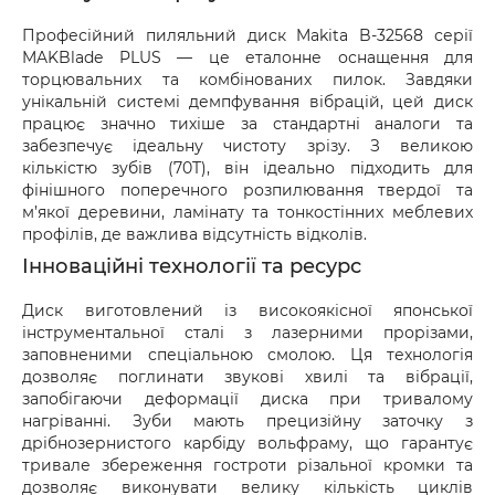
або товар мають пошкодження, обов’язково 
Професійний пиляльний диск Makita B-32568 серії
оформіть акт разом із працівником служби 
MAKBlade PLUS — це еталонне оснащення для
доставки.
торцювальних та комбінованих пилок. Завдяки
унікальній системі демпфування вібрацій, цей диск
працює значно тихіше за стандартні аналоги та
забезпечує ідеальну чистоту зрізу. З великою
кількістю зубів (70T), він ідеально підходить для
фінішного поперечного розпилювання твердої та
м’якої деревини, ламінату та тонкостінних меблевих
профілів, де важлива відсутність відколів.
Інноваційні технології та ресурс
Диск виготовлений із високоякісної японської
інструментальної сталі з лазерними прорізами,
заповненими спеціальною смолою. Ця технологія
дозволяє поглинати звукові хвилі та вібрації,
запобігаючи деформації диска при тривалому
нагріванні. Зуби мають прецизійну заточку з
дрібнозернистого карбіду вольфраму, що гарантує
тривале збереження гостроти різальної кромки та
дозволяє виконувати велику кількість циклів