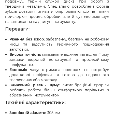
подовжує термін служби диска при роботі з
твердими металами. Спеціально розроблена форма
зубців дозволяє знизити опір різанню, що не тільки
прискорює процес обробки, але й суттєво зменшує
навантаження на двигун інструменту.
Переваги:
Різання без іскор:
забезпечує безпеку на робочому
місці та відсутність термічного пошкодження
заготовки.
Висока точність:
мінімальне відхилення від лінії різу
завдяки жорсткій конструкції та професійному
шліфуванню.
Економія часу:
отримана поверхня не потребує
додаткової шліфовки та готова до подальшого
зварювання або монтажу.
Знижений рівень шуму:
антивібраційні прорізи
роблять роботу більш комфортною порівняно з
абразивним інструментом.
Технічні характеристики:
Зовнішній діаметр:
305 мм