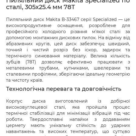
Пиляльний диск Makita Specialized по
або товар мають пошкодження, обов’язково 
сталі, 305х25.4 мм 78Т
оформіть акт разом із працівником служби 
доставки.
Пиляльний диск Makita B-33467 серії Specialized — це
високопродуктивне оснащення, розроблене для
професійного холодного різання м'якої сталі за
допомогою монтажних дискових пилок. На відміну від
абразивних кругів, цей диск забезпечує швидкий,
точний і чистий розріз без іскор, задирок та
термічного синювання матеріалу. Велика кількість
зубців (78Т) дозволяє ефективно працювати з
металевими трубами, кутниками, швелерами та
сталевими профілями, зберігаючи ідеальну геометрію
та чистоту країв.
Технологічна перевага та довговічність
Корпус диска виготовлений із добірної
високовуглецевої сталі, яка пройшла процес
термічної стабілізації для мінімізації вібрацій під час
роботи. Твердосплавні напайки з додаванням
цермету мають унікальну стійкість до ударних
навантажень та високих температур, що суттєво