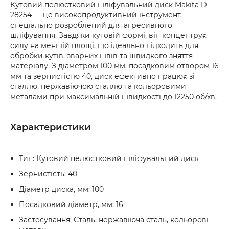
Кутовий пелюстковий шліфувальний диск Makita D-
або товар мають пошкодження, обов’язково 
28254 — це високопродуктивний інструмент,
оформіть акт разом із працівником служби 
спеціально розроблений для агресивного
доставки.
шліфування. Завдяки кутовій формі, він концентрує
силу на меншій площі, що ідеально підходить для
обробки кутів, зварних швів та швидкого зняття
матеріалу. З діаметром 100 мм, посадковим отвором 16
мм та зернистістю 40, диск ефективно працює зі
сталлю, нержавіючою сталлю та кольоровими
металами при максимальній швидкості до 12250 об/хв.
Характеристики
Тип: Кутовий пелюстковий шліфувальний диск
Зернистість: 40
Діаметр диска, мм: 100
Посадковий діаметр, мм: 16
Застосування: Сталь, нержавіюча сталь, кольорові