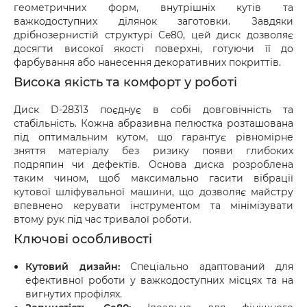
геометричних форм, внутрішніх кутів та
оформіть акт разом із працівником служби 
важкодоступних ділянок заготовки. Завдяки
доставки.
дрібнозернистій структурі Ce80, цей диск дозволяє
досягти високої якості поверхні, готуючи її до
фарбування або нанесення декоративних покриттів.
Висока якість та комфорт у роботі
Диск D-28313 поєднує в собі довговічність та
стабільність. Кожна абразивна пелюстка розташована
під оптимальним кутом, що гарантує рівномірне
зняття матеріалу без ризику появи глибоких
подряпин чи дефектів. Основа диска розроблена
таким чином, щоб максимально гасити вібрації
кутової шліфувальної машини, що дозволяє майстру
впевнено керувати інструментом та мінімізувати
втому рук під час тривалої роботи.
Ключові особливості
Кутовий дизайн:
Спеціально адаптований для
ефективної роботи у важкодоступних місцях та на
вигнутих профілях.