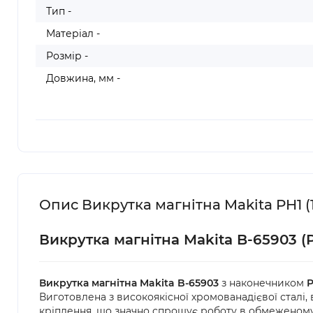
Тип -
Матеріал -
Розмір -
Довжина, мм -
Опис Викрутка магнітна Makita PH1 (1
Викрутка магнітна Makita B-65903 (
Викрутка магнітна Makita B-65903
з наконечником
P
Виготовлена з високоякісної хромованадієвої сталі,
кріплення, що значно спрощує роботу в обмеженому 