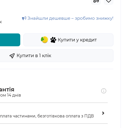
Знайшли дешевше – зробимо знижку!
к
Купити у кредит
Купити в 1 клiк
антія
ом 14 днів
оплата частинами, безготівкова оплата з ПДВ
ою у відділенні «Нової пошти»