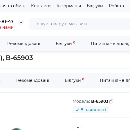
ня та обмін
Контакти
Інформація
Відгуки
Робота
-81-47
з нами
0
Рекомендовані
Відгуки
Питання - відпові
(1X100), B-65903
), B-65903
0
с
Рекомендовані
Відгуки
Питання - від
Модель:
B-65903
В наявності