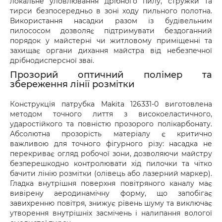
локальне уловлювання дрібного пилу, стружки та
або товар мають пошкодження, обов’язково 
тирси безпосередньо в зоні ходу пильного полотна.
оформіть акт разом із працівником служби 
Використання насадки разом із будівельним
доставки.
пилососом дозволяє підтримувати бездоганний
порядок у майстерні чи житловому приміщенні та
захищає органи дихання майстра від небезпечної
дрібнодисперсної зваі.
Прозорий оптичний полімер та
збереження лінії розмітки
Конструкція патрубка Makita 126331-0 виготовлена
методом точного лиття з високоеластичного,
ударостійкого та повністю прозорого полікарбонату.
Абсолютна прозорість матеріалу є критично
важливою для точного фігурного різу: насадка не
перекриває огляд робочої зони, дозволяючи майстру
безперешкодно контролювати хід пилочки та чітко
бачити лінію розмітки (олівець або лазерний маркер).
Гладка внутрішня поверхня повітряного каналу має
вивірену аеродинамічну форму, що запобігає
завихренню повітря, знижує рівень шуму та виключає
утворення внутрішніх засмічень і налипання вологої