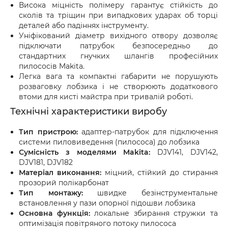
Висока міцність полімеру гарантує стійкість до
сколів та тріщин при випадкових ударах об торці
деталей або падіннях інструменту.
Уніфікований діаметр вихідного отвору дозволяє
підключати патрубок безпосередньо до
стандартних гнучких шлангів професійних
пилососів Makita.
Легка вага та компактні габарити не порушують
розваговку лобзика і не створюють додаткового
втоми для кисті майстра при тривалій роботі.
Технічні характеристики виробу
Тип пристрою:
адаптер-патрубок для підключення
системи пиловиведення (пилососа) до лобзика
Сумісність з моделями Makita:
DJV141, DJV142,
DJV181, DJV182
Матеріал виконання:
міцний, стійкий до стирання
прозорий полікарбонат
Тип монтажу:
швидке безінструментальне
встановлення у пази опорної підошви лобзика
Основна функція:
локальне збирання стружки та
оптимізація повітряного потоку пилососа