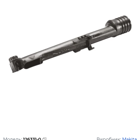
Модель:
126331-0
Виробник:
Makita