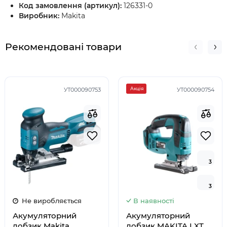
Код замовлення (артикул):
126331-0
Виробник:
Makita
Рекомендовані товари
Акція
УТ000090753
УТ000090754
3
3
3
3
Не виробляється
В наявності
Акумуляторний
Акумуляторний
лобзик Makita
лобзик MAKITA LXT