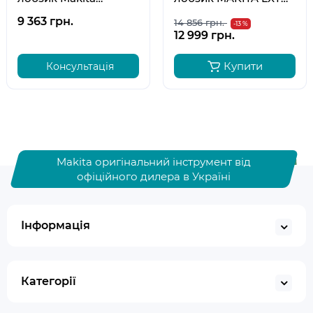
DJV181Z (каркас)
DJV182Z (каркас)
9 363 грн.
14 856 грн.
-13 %
12 999 грн.
Купити
Консультація
Makita оригінальний інструмент від
офіційного дилера в Україні
Інформація
Категорії