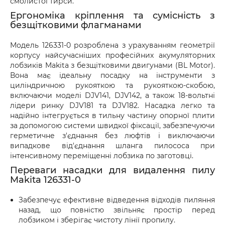
смолистої тирси.
Ергономіка кріплення та сумісність з
безщітковими флагманами
Модель 126331-0 розроблена з урахуванням геометрії
корпусу найсучасніших професійних акумуляторних
лобзиків Makita з безщітковими двигунами (BL Motor).
Вона має ідеальну посадку на інструменти з
циліндричною рукояткою та рукояткою-скобою,
включаючи моделі DJV141, DJV142, а також 18-вольтні
лідери ринку DJV181 та DJV182. Насадка легко та
надійно інтегрується в тильну частину опорної плити
за допомогою системи швидкої фіксації, забезпечуючи
герметичне з'єднання без люфтів і виключаючи
випадкове від'єднання шланга пилососа при
інтенсивному переміщенні лобзика по заготовці.
Переваги насадки для видалення пилу
Makita 126331-0
Забезпечує ефективне відведення відходів пиляння
назад, що повністю звільняє простір перед
лобзиком і зберігає чистоту лінії пропилу.