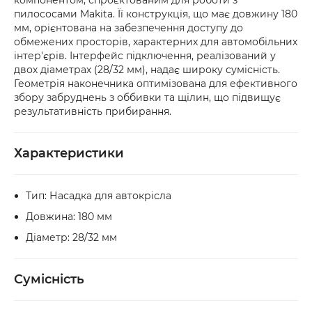
компонентом, спроєктованим для роботи з
рекомендуємо перевірити товар 
рахунок.
пилососами Makita. Її конструкція, що має довжину 180
безпосередньо у відділенні. Якщо упаковка 
мм, орієнтована на забезпечення доступу до
або товар мають пошкодження, обов’язково 
обмежених просторів, характерних для автомобільних
оформіть акт разом із працівником служби 
інтер'єрів. Інтерфейс підключення, реалізований у
доставки.
двох діаметрах (28/32 мм), надає широку сумісність.
Геометрія наконечника оптимізована для ефективного
збору забруднень з оббивки та щілин, що підвищує
результативність прибирання.
Характеристики
Тип: Насадка для автокрісла
Довжина: 180 мм
Діаметр: 28/32 мм
Сумісність