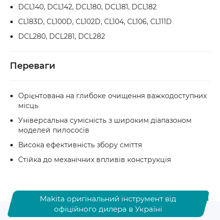
DCL140, DCL142, DCL180, DCL181, DCL182
CL183D, CL100D, CL102D, CL104, CL106, CL111D
DCL280, DCL281, DCL282
Переваги
Орієнтована на глибоке очищення важкодоступних
місць
Універсальна сумісність з широким діапазоном
моделей пилососів
Висока ефективність збору сміття
Стійка до механічних впливів конструкція
Makita оригінальний інструмент від
офіційного дилера в Україні