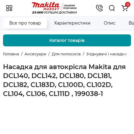
0
Все про товар
Характеристики
Опис
Ві
Каталог товарів
Головна
Аксесуари
Для пилососів
З'єднувачі і насадки
Насадка для автокрісла Makita для
DCL140, DCL142, DCL180, DCL181,
DCL182, CL183D, CL100D, CL102D,
CL104, CL106, CL111D , 199038-1