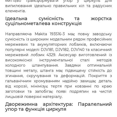
миттєво трансформувати упор у циркуль для
оформіть акт разом із працівником служби 
випилювання ідеально правильних кіл та радіусних
доставки.
елементів.
Ідеальна сумісність та жорстка
суцільнометалева конструкція
Направляюча Makita 193516-3 має повну заводську
сумісність із широким модельним рядом професійних
мережевих та акумуляторних лобзиків, включаючи
популярні моделі DJV181, DJV182, DJV140 та класичний
мережевий лобзик 4329. Аксесуар виготовлений із
високоякісної інструментальної сталі методів
холодного штампування. Завдяки оптимальній
товщині металу, штанга має підвищену стійкість до
згинання, скручування та деформацій. Покриття з
гальванічним хромуванням надійно захищає деталь
від корозії, мінімізує тертя при ковзанні по краю
заготовки та запобігає появі подряпин на чистій
лицьовій поверхні матеріалу.
Дворежимна архітектура: Паралельний
упор та функція циркуля