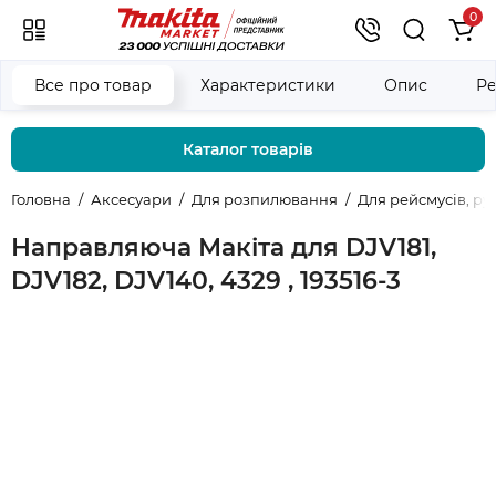
0
Все про товар
Характеристики
Опис
Ре
Каталог товарів
Головна
Аксесуари
Для розпилювання
Для рейсмусів, ру
Направляюча Макіта для DJV181,
DJV182, DJV140, 4329 , 193516-3