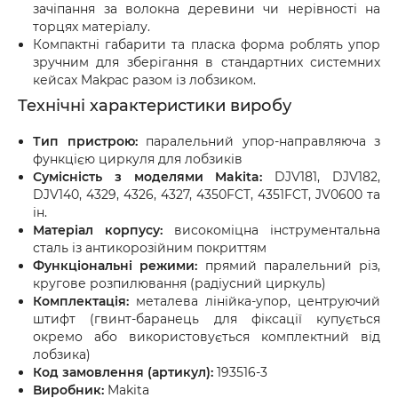
зачіпання за волокна деревини чи нерівності на
торцях матеріалу.
Компактні габарити та пласка форма роблять упор
зручним для зберігання в стандартних системних
кейсах Makpac разом із лобзиком.
Технічні характеристики виробу
Тип пристрою:
паралельний упор-направляюча з
функцією циркуля для лобзиків
Сумісність з моделями Makita:
DJV181, DJV182,
DJV140, 4329, 4326, 4327, 4350FCT, 4351FCT, JV0600 та
ін.
Матеріал корпусу:
високоміцна інструментальна
сталь із антикорозійним покриттям
Функціональні режими:
прямий паралельний різ,
кругове розпилювання (радіусний циркуль)
Комплектація:
металева лінійка-упор, центруючий
штифт (гвинт-баранець для фіксації купується
окремо або використовується комплектний від
лобзика)
Код замовлення (артикул):
193516-3
Виробник:
Makita