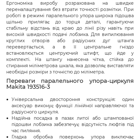
Ергономіка виробу розрахована на швидке
переналаштування без втрати точності розмітки. При
роботі в режимі паралельного упора широка підошва
щільно прилягає до торця деталі, гарантуючи
стабільну відстань від краю до лінії різу навіть при
високій швидкості подачі лобзика. Для випилювання
круглих отворів або радіусних дуг штанга
перевертається, а в її центральне гніздо
встановлюється центруючий штифт, що йде у
комплекті. На штангу нанесена чітка, стійка до
стирання міліметрова шкала, яка дозволяє виставляти
необхідні розміри з точністю до міліметра.
Переваги паралельного упора-циркуля
Makita 193516-3
Універсальна двостороння конструкція: один
аксесуар виконує функції лінійної направляючої та
радіусного циркуля.
Надійна посадка в пазах литої або штампованої
підошви лобзика забезпечує відсутність люфтів під
час пиляння.
Гладка обробка поверхонь упора виключає