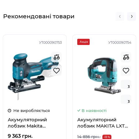
Рекомендовані товари
Акція
УТ000090753
УТ000090754
3
3
3
3
Не виробляється
В наявності
Акумуляторний
Акумуляторний
лобзик Makita
лобзик MAKITA LXT
DJV181Z (каркас)
DJV182Z (каркас)
9 363 грн.
14 856 грн.
-13 %