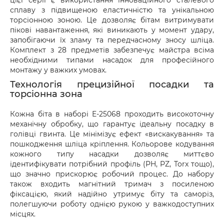
цієї серії є використання інноваційного сталевого
оформіть акт разом із працівником служби 
сплаву з підвищеною еластичністю та унікальною
доставки.
торсіонною зоною. Це дозволяє бітам витримувати
пікові навантаження, які виникають у момент удару,
запобігаючи їх зламу та передчасному зносу шліца.
Комплект з 28 предметів забезпечує майстра всіма
необхідними типами насадок для професійного
монтажу у важких умовах.
Технологія прецизійної посадки та
торсіонна зона
Кожна біта в наборі E-25068 проходить високоточну
механічну обробку, що гарантує ідеальну посадку в
голівці гвинта. Це мінімізує ефект «вискакування» та
пошкодження шліца кріплення. Кольорове кодування
кожного типу насадки дозволяє миттєво
ідентифікувати потрібний профіль (PH, PZ, Torx тощо),
що значно прискорює робочий процес. До набору
також входить магнітний тримач з посиленою
фіксацією, який надійно утримує біту та саморіз,
полегшуючи роботу однією рукою у важкодоступних
місцях.