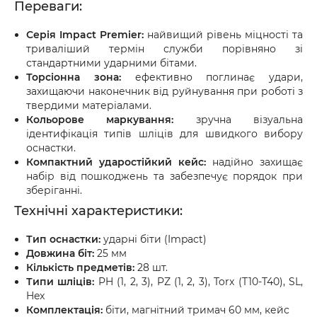
Переваги:
Серія Impact Premier:
найвищий рівень міцності та
триваліший термін служби порівняно зі
стандартними ударними бітами.
Торсіонна зона:
ефективно поглинає удари,
захищаючи наконечник від руйнування при роботі з
твердими матеріалами.
Кольорове маркування:
зручна візуальна
ідентифікація типів шліців для швидкого вибору
оснастки.
Компактний ударостійкий кейс:
надійно захищає
набір від пошкоджень та забезпечує порядок при
зберіганні.
Технічні характеристики:
Тип оснастки:
ударні біти (Impact)
Довжина біт:
25 мм
Кількість предметів:
28 шт.
Типи шліців:
PH (1, 2, 3), PZ (1, 2, 3), Torx (T10-T40), SL,
Hex
Комплектація:
біти, магнітний тримач 60 мм, кейс