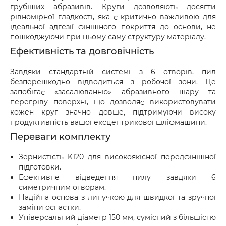
грубіших абразивів. Круги дозволяють досягти
рівномірної гладкості, яка є критично важливою для
ідеальної адгезії фінішного покриття до основи, не
пошкоджуючи при цьому саму структуру матеріалу.
Ефективність та довговічність
Завдяки стандартній системі з 6 отворів, пил
безперешкодно відводиться з робочої зони. Це
запобігає «засалюванню» абразивного шару та
перегріву поверхні, що дозволяє використовувати
кожен круг значно довше, підтримуючи високу
продуктивність вашої ексцентрикової шліфмашини.
Переваги комплекту
Зернистість K120 для високоякісної передфінішної
підготовки.
Ефективне відведення пилу завдяки 6
симетричним отворам.
Надійна основа з липучкою для швидкої та зручної
заміни оснастки.
Універсальний діаметр 150 мм, сумісний з більшістю