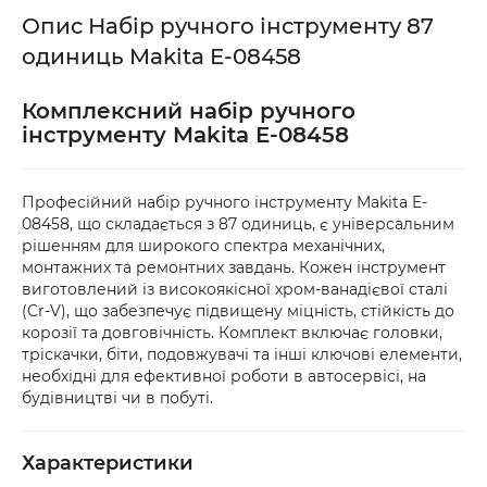
або товар мають пошкодження, обов’язково 
Опис Набір ручного інструменту 87
оформіть акт разом із працівником служби 
одиниць Makita E-08458
доставки.
Комплексний набір ручного
інструменту Makita E-08458
Професійний набір ручного інструменту Makita E-
08458, що складається з 87 одиниць, є універсальним
рішенням для широкого спектра механічних,
монтажних та ремонтних завдань. Кожен інструмент
виготовлений із високоякісної хром-ванадієвої сталі
(Cr-V), що забезпечує підвищену міцність, стійкість до
корозії та довговічність. Комплект включає головки,
тріскачки, біти, подовжувачі та інші ключові елементи,
необхідні для ефективної роботи в автосервісі, на
будівництві чи в побуті.
Характеристики